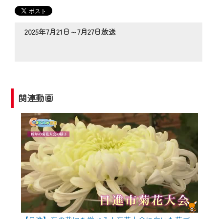
の動画コンテンツが一目瞭然。
◆当社アプリやＰＣブラウザから、いつ
でも・どこでも・外出先でも！
2025年7月21日～7月27日放送
CCNetサービスエリア20市町の地域情報
番組をご視聴いただけます！
【ご注意】
2024年9月24日からはご加入者様へのサー
関連動画
ビス向上のため、
『CCNet Web TV』を利用いただくには、
一部コンテンツを除き、
CCNetサービスへの加入と『CCNetマイ
ページ※』へのログインが必要となりま
す。
何卒、ご理解ご了承の程よろしくお願い
いたします。