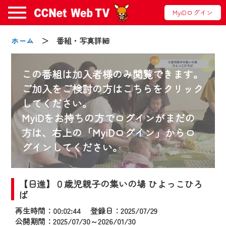
MyiDログイン
ホーム
＞ 番組・写真詳細
この番組は加入者様のみ閲覧できます。
ご加入をご検討の方はこちらをクリック
してください。
お知らせ
MyiDをお持ちの方でログインがまだの
方は、右上の「MyiDログイン」からロ
グインしてください。
2024/09/02
動画配信サービス『CCNet Web TV』は2024
年9月24日からリニューアルします！
【日進】０歳児親子の集いの場 ひよっこひろ
ば
【変更点】
再生時間：00:02:44 登録日：2025/07/29
◆デザイン変更により、お住まいの地域
公開期間：2025/07/30～2026/01/30