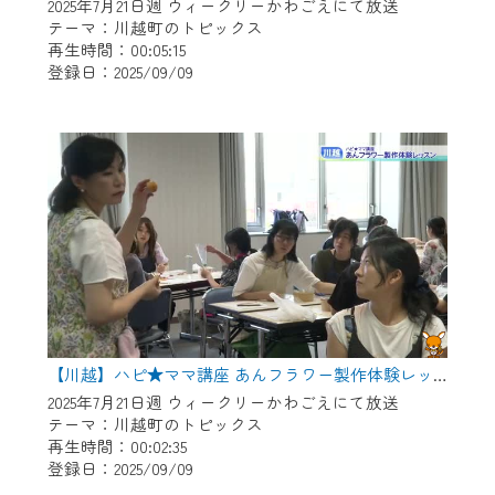
※マイページへのログインには、MyIDが必
2025年7月21日週 ウィークリーかわごえにて放送
要となります。
テーマ：川越町のトピックス
再生時間：00:05:15
※MyIDとは、CCNet Web TVを含むCCNetの
登録日：2025/09/09
各種サービスをご利用頂くためのIDです。
IDはお客様が使っているメールアドレス
で設定できます。
（GmailやYahooなどのフリーメールアドレ
スでも作成可能です）
※マイページへのログイン・MyIDの新規登
録は
こちら
から
※CCNetアプリをご利用中の方は引き続き
ご視聴いただけます。
＜メンテナンス情報＞
【川越】ハピ★ママ講座 あんフラワー製作体験レッスン
CCNetWebTVのリニューアルにともないメ
2025年7月21日週 ウィークリーかわごえにて放送
テーマ：川越町のトピックス
ンテナンス作業を予定しています。
再生時間：00:02:35
登録日：2025/09/09
日時 9/24 9:30～16:30