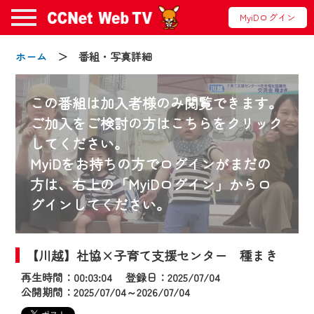
MyiDログイン
ホーム
＞ 番組・写真詳細
この番組は加入者様のみ閲覧できます。
ご加入をご検討の方はこちらをクリック
してください。
お知らせ
MyiDをお持ちの方でログインがまだの
方は、右上の「MyiDログイン」からロ
グインしてください。
2024/09/02
動画配信サービス『CCNet Web TV』は2024
年9月24日からリニューアルします！
【川越】社協×子育て支援センター 種まき
再生時間：00:03:04 登録日：2025/07/04
【変更点】
公開期間：2025/07/04～2026/07/04
◆デザイン変更により、お住まいの地域