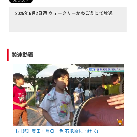
の動画コンテンツが一目瞭然。
◆当社アプリやＰＣブラウザから、いつ
2025年6月2日週 ウィークリーかわごえにて放送
でも・どこでも・外出先でも！
CCNetサービスエリア20市町の地域情報
番組をご視聴いただけます！
【ご注意】
関連動画
2024年9月24日からはご加入者様へのサー
ビス向上のため、
『CCNet Web TV』を利用いただくには、
一部コンテンツを除き、
CCNetサービスへの加入と『CCNetマイ
ページ※』へのログインが必要となりま
す。
何卒、ご理解ご了承の程よろしくお願い
いたします。
【川越】豊田・豊田一色 石取祭に向けて!