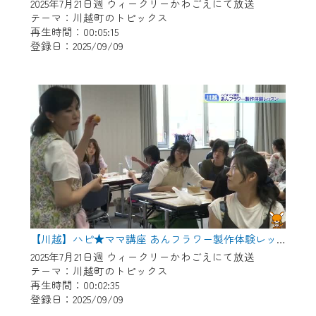
※マイページへのログインには、MyIDが必
2025年7月21日週 ウィークリーかわごえにて放送
要となります。
テーマ：川越町のトピックス
再生時間：00:05:15
※MyIDとは、CCNet Web TVを含むCCNetの
登録日：2025/09/09
各種サービスをご利用頂くためのIDです。
IDはお客様が使っているメールアドレス
で設定できます。
（GmailやYahooなどのフリーメールアドレ
スでも作成可能です）
※マイページへのログイン・MyIDの新規登
録は
こちら
から
※CCNetアプリをご利用中の方は引き続き
ご視聴いただけます。
＜メンテナンス情報＞
【川越】ハピ★ママ講座 あんフラワー製作体験レッスン
CCNetWebTVのリニューアルにともないメ
2025年7月21日週 ウィークリーかわごえにて放送
テーマ：川越町のトピックス
ンテナンス作業を予定しています。
再生時間：00:02:35
登録日：2025/09/09
日時 9/24 9:30～16:30