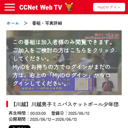
MyiDログイン
ホーム
＞ 番組・写真詳細
この番組は加入者様のみ閲覧できます。
ご加入をご検討の方はこちらをクリック
してください。
お知らせ
MyiDをお持ちの方でログインがまだの
方は、右上の「MyiDログイン」からロ
グインしてください。
2024/09/02
動画配信サービス『CCNet Web TV』は2024
年9月24日からリニューアルします！
【川越】川越男子ミニバスケットボール少年団
再生時間：00:03:00 登録日：2025/06/12
【変更点】
公開期間：2025/06/12～2026/06/12
◆デザイン変更により、お住まいの地域