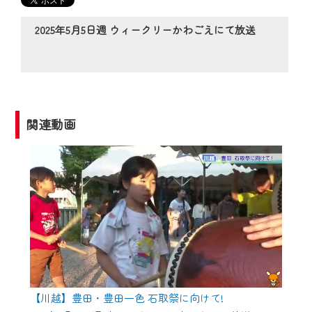
の動画コンテンツが一目瞭然。
◆当社アプリやＰＣブラウザから、いつ
2025年5月5日週 ウィークリーかわごえにて放送
でも・どこでも・外出先でも！
CCNetサービスエリア20市町の地域情報
番組をご視聴いただけます！
【ご注意】
関連動画
2024年9月24日からはご加入者様へのサー
ビス向上のため、
『CCNet Web TV』を利用いただくには、
一部コンテンツを除き、
CCNetサービスへの加入と『CCNetマイ
ページ※』へのログインが必要となりま
す。
何卒、ご理解ご了承の程よろしくお願い
いたします。
【川越】豊田・豊田一色 石取祭に向けて!