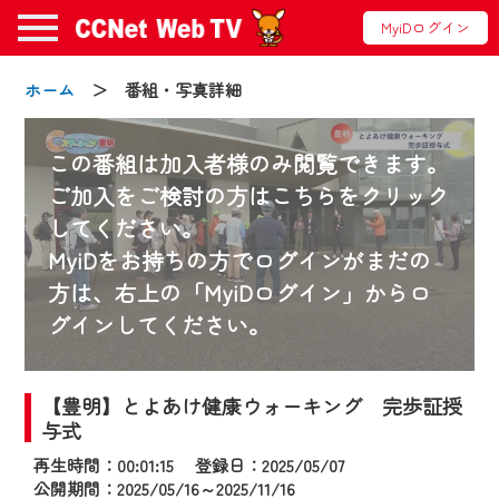
MyiDログイン
ホーム
＞ 番組・写真詳細
この番組は加入者様のみ閲覧できます。
ご加入をご検討の方はこちらをクリック
してください。
お知らせ
MyiDをお持ちの方でログインがまだの
方は、右上の「MyiDログイン」からロ
グインしてください。
2024/09/02
動画配信サービス『CCNet Web TV』は2024
年9月24日からリニューアルします！
【豊明】とよあけ健康ウォーキング 完歩証授
与式
【変更点】
再生時間：00:01:15 登録日：2025/05/07
◆デザイン変更により、お住まいの地域
公開期間：2025/05/16～2025/11/16