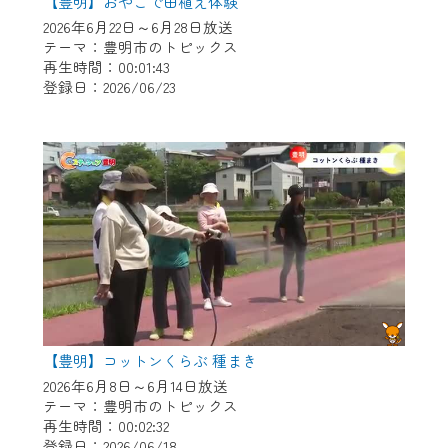
※マイページへのログインには、MyIDが必
【豊明】おやこで田植え体験
要となります。
2026年6月22日～6月28日放送
テーマ：豊明市のトピックス
※MyIDとは、CCNet Web TVを含むCCNetの
再生時間：00:01:43
各種サービスをご利用頂くためのIDです。
登録日：2026/06/23
IDはお客様が使っているメールアドレス
で設定できます。
（GmailやYahooなどのフリーメールアドレ
スでも作成可能です）
※マイページへのログイン・MyIDの新規登
録は
こちら
から
※CCNetアプリをご利用中の方は引き続き
ご視聴いただけます。
＜メンテナンス情報＞
【豊明】コットンくらぶ 種まき
CCNetWebTVのリニューアルにともないメ
2026年6月8日～6月14日放送
ンテナンス作業を予定しています。
テーマ：豊明市のトピックス
再生時間：00:02:32
日時 9/24 9:30～16:30
登録日：2026/06/18