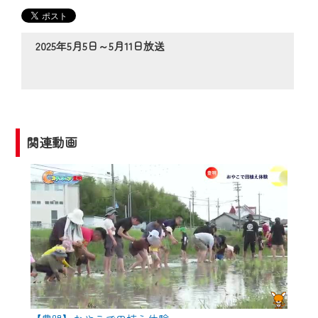
の動画コンテンツが一目瞭然。
◆当社アプリやＰＣブラウザから、いつ
でも・どこでも・外出先でも！
2025年5月5日～5月11日放送
CCNetサービスエリア20市町の地域情報
番組をご視聴いただけます！
【ご注意】
2024年9月24日からはご加入者様へのサー
関連動画
ビス向上のため、
『CCNet Web TV』を利用いただくには、
一部コンテンツを除き、
CCNetサービスへの加入と『CCNetマイ
ページ※』へのログインが必要となりま
す。
何卒、ご理解ご了承の程よろしくお願い
いたします。