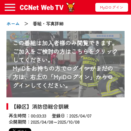
MyiDログイン
ホーム
＞ 番組・写真詳細
この番組は加入者様のみ閲覧できます。
ご加入をご検討の方はこちらをクリック
してください。
お知らせ
MyiDをお持ちの方でログインがまだの
方は、右上の「MyiDログイン」からロ
グインしてください。
2024/09/02
動画配信サービス『CCNet Web TV』は2024
年9月24日からリニューアルします！
【緑区】消防団総合訓練
再生時間：00:03:33 登録日：2025/04/07
【変更点】
公開期間：2025/04/08～2025/10/08
◆デザイン変更により、お住まいの地域