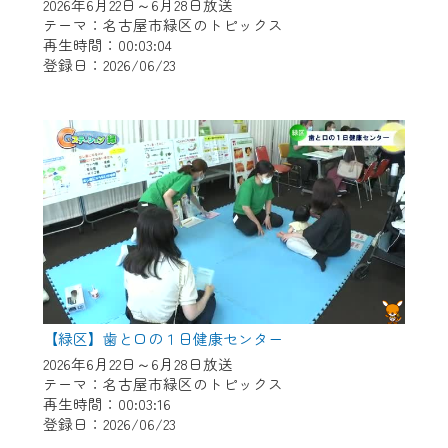
※マイページへのログインには、MyIDが必
2026年6月22日～6月28日放送
要となります。
テーマ：名古屋市緑区のトピックス
再生時間：00:03:04
※MyIDとは、CCNet Web TVを含むCCNetの
登録日：2026/06/23
各種サービスをご利用頂くためのIDです。
IDはお客様が使っているメールアドレス
で設定できます。
（GmailやYahooなどのフリーメールアドレ
スでも作成可能です）
※マイページへのログイン・MyIDの新規登
録は
こちら
から
※CCNetアプリをご利用中の方は引き続き
ご視聴いただけます。
＜メンテナンス情報＞
【緑区】歯と口の１日健康センター
CCNetWebTVのリニューアルにともないメ
2026年6月22日～6月28日放送
テーマ：名古屋市緑区のトピックス
ンテナンス作業を予定しています。
再生時間：00:03:16
登録日：2026/06/23
日時 9/24 9:30～16:30