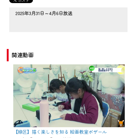
の動画コンテンツが一目瞭然。
◆当社アプリやＰＣブラウザから、いつ
2025年3月31日～4月6日放送
でも・どこでも・外出先でも！
CCNetサービスエリア20市町の地域情報
番組をご視聴いただけます！
【ご注意】
関連動画
2024年9月24日からはご加入者様へのサー
ビス向上のため、
『CCNet Web TV』を利用いただくには、
一部コンテンツを除き、
CCNetサービスへの加入と『CCNetマイ
ページ※』へのログインが必要となりま
す。
何卒、ご理解ご了承の程よろしくお願い
いたします。
【緑区】描く楽しさを知る 絵画教室ボザール