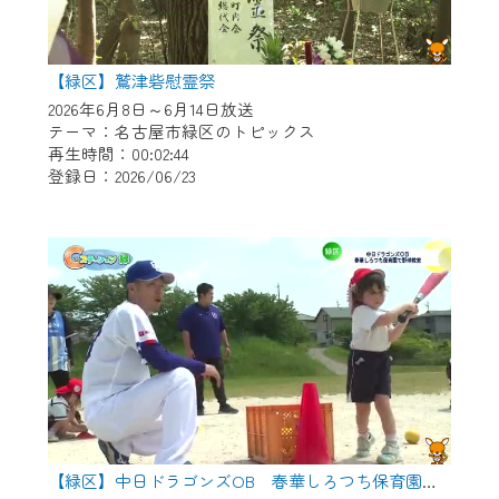
【緑区】鷲津砦慰霊祭
2026年6月8日～6月14日放送
テーマ：名古屋市緑区のトピックス
再生時間：00:02:44
登録日：2026/06/23
【緑区】中日ドラゴンズOB 春華しろつち保育園で野球教室