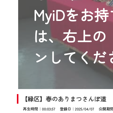
2024年9月24日からはご加入
MyiDをお
『CCNet Web TV』を利用
CCNetサービスへの加入と『C
何卒、ご理解ご了承の程よろし
は、右上の「
※マイページへのログインには、M
※MyIDとは、CCNet Web T
IDはお客様が使っているメール
ンしてくだ
（GmailやYahooなどのフリ
※マイページへのログイン・MyI
※CCNetアプリをご利用中の方
＜メンテナンス情報＞
CCNetWebTVのリニューア
【緑区】春のありまつさんぽ道
日時 9/24 9:30～16:30
再生時間：00:03:57 登録日：2025/04/07
公開期間：2