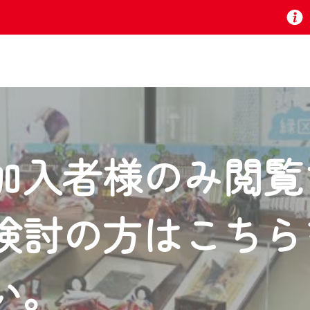
お知らせ
加入者様のみ閲覧
 TV』は2024年9月24日からリニューアルします！
検討の方はこちら
いの地域の動画コンテンツが一目瞭然。
ら、いつでも・どこでも・外出先でも！
の地域情報番組をご視聴いただけます！
い。