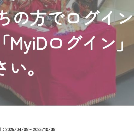
者様へのサービス向上のため、
持ちの方でログイ
いただくには、一部コンテンツを除き、
CNetマイページ※』へのログインが必要となります。
くお願いいたします。
MyiDログイン
yIDが必要となります。
Vを含むCCNetの各種サービスをご利用頂くためのIDです。
アドレスで設定できます。
さい。
ーメールアドレスでも作成可能です）
Dの新規登録は
こちら
から
は引き続きご視聴いただけます。
ルにともないメンテナンス作業を予定しています。
025/04/08～2025/10/08