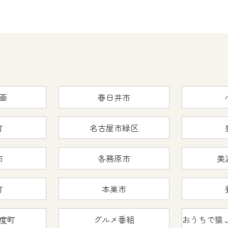
画
春日井市
町
名古屋市緑区
市
各務原市
美
町
本巣市
度町
グルメ番組