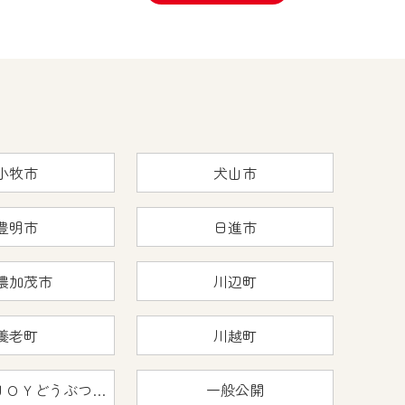
小牧市
犬山市
豊明市
日進市
濃加茂市
川辺町
養老町
川越町
おうちで猿ＪＯＹどうぶつえん
一般公開