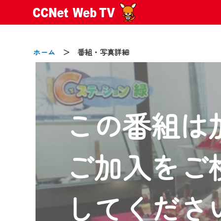
ホーム
＞ 番組・写真詳細
この番組は
2024/09/02
動画配信サービス『CCNet Web
【変更点】
ご加入をご
◆デザイン変更により、お住ま
◆当社アプリやＰＣブラウザか
CCNetサービスエリア20市町
してくださ
【ご注意】