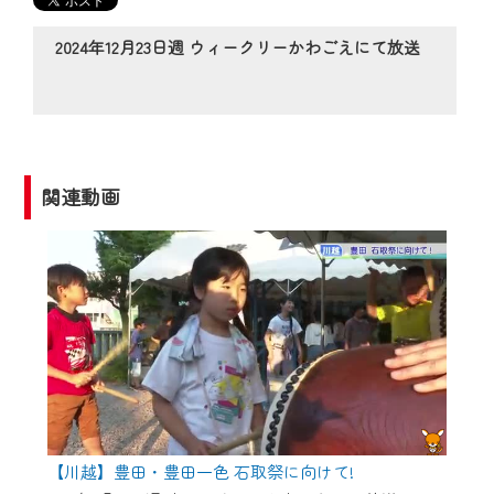
の動画コンテンツが一目瞭然。
◆当社アプリやＰＣブラウザから、いつ
2024年12月23日週 ウィークリーかわごえにて放送
でも・どこでも・外出先でも！
CCNetサービスエリア20市町の地域情報
番組をご視聴いただけます！
【ご注意】
関連動画
2024年9月24日からはご加入者様へのサー
ビス向上のため、
『CCNet Web TV』を利用いただくには、
一部コンテンツを除き、
CCNetサービスへの加入と『CCNetマイ
ページ※』へのログインが必要となりま
す。
何卒、ご理解ご了承の程よろしくお願い
いたします。
【川越】豊田・豊田一色 石取祭に向けて!