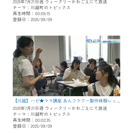
※マイページへのログインには、MyIDが必
2025年7月21日週 ウィークリーかわごえにて放送
要となります。
テーマ：川越町のトピックス
再生時間：00:05:15
※MyIDとは、CCNet Web TVを含むCCNetの
登録日：2025/09/09
各種サービスをご利用頂くためのIDです。
IDはお客様が使っているメールアドレス
で設定できます。
（GmailやYahooなどのフリーメールアドレ
スでも作成可能です）
※マイページへのログイン・MyIDの新規登
録は
こちら
から
※CCNetアプリをご利用中の方は引き続き
ご視聴いただけます。
＜メンテナンス情報＞
【川越】ハピ★ママ講座 あんフラワー製作体験レッスン
CCNetWebTVのリニューアルにともないメ
2025年7月21日週 ウィークリーかわごえにて放送
テーマ：川越町のトピックス
ンテナンス作業を予定しています。
再生時間：00:02:35
登録日：2025/09/09
日時 9/24 9:30～16:30