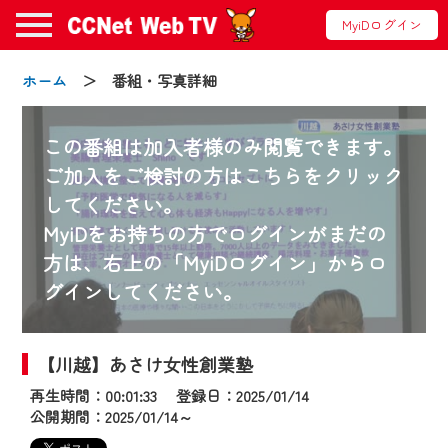
MyiDログイン
ホーム
＞ 番組・写真詳細
この番組は加入者様のみ閲覧できます。
ご加入をご検討の方はこちらをクリック
してください。
お知らせ
MyiDをお持ちの方でログインがまだの
方は、右上の「MyiDログイン」からロ
グインしてください。
2024/09/02
動画配信サービス『CCNet Web TV』は2024
年9月24日からリニューアルします！
【川越】あさけ女性創業塾
再生時間：00:01:33 登録日：2025/01/14
【変更点】
公開期間：2025/01/14～
◆デザイン変更により、お住まいの地域