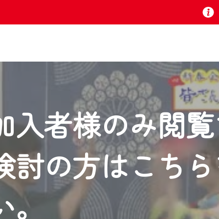
お知らせ
加入者様のみ閲覧
 TV』は2024年9月24日からリニューアルします！
検討の方はこちら
いの地域の動画コンテンツが一目瞭然。
ら、いつでも・どこでも・外出先でも！
の地域情報番組をご視聴いただけます！
い。