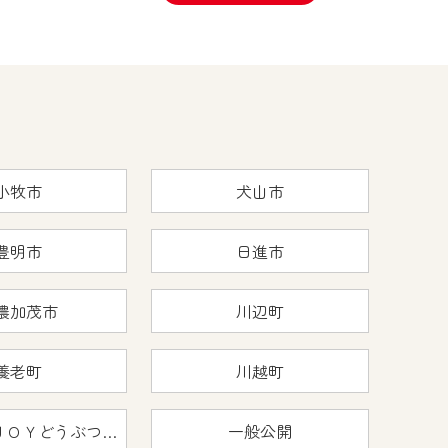
小牧市
犬山市
豊明市
日進市
濃加茂市
川辺町
養老町
川越町
おうちで猿ＪＯＹどうぶつえん
一般公開