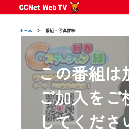
ホーム
＞ 番組・写真詳細
この番組は
2024/09/02
動画配信サービス『CCNet Web
【変更点】
ご加入をご
◆デザイン変更により、お住ま
◆当社アプリやＰＣブラウザか
CCNetサービスエリア20市町
してくださ
【ご注意】