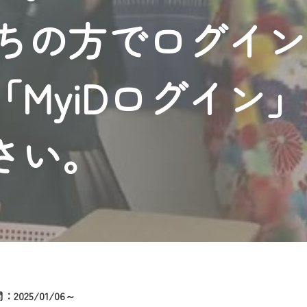
者様へのサービス向上のため、
持ちの方でログイ
いただくには、一部コンテンツを除き、
CNetマイページ※』へのログインが必要となります。
くお願いいたします。
MyiDログイン
yIDが必要となります。
Vを含むCCNetの各種サービスをご利用頂くためのIDです。
アドレスで設定できます。
さい。
ーメールアドレスでも作成可能です）
Dの新規登録は
こちら
から
は引き続きご視聴いただけます。
ルにともないメンテナンス作業を予定しています。
2025/01/06～