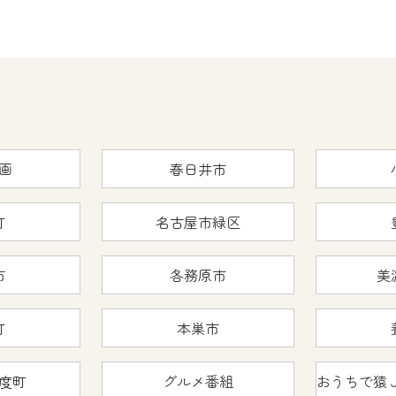
画
春日井市
町
名古屋市緑区
市
各務原市
美
町
本巣市
度町
グルメ番組