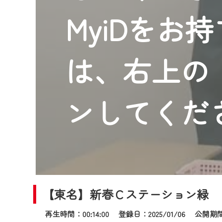
2024年9月24日からはご加入
MyiDをお
『CCNet Web TV』を利用
CCNetサービスへの加入と『C
何卒、ご理解ご了承の程よろし
は、右上の「
※マイページへのログインには、M
※MyIDとは、CCNet Web T
IDはお客様が使っているメール
ンしてくだ
（GmailやYahooなどのフリ
※マイページへのログイン・MyI
※CCNetアプリをご利用中の方
＜メンテナンス情報＞
CCNetWebTVのリニューア
【東名】新春Ｃステーション緑
日時 9/24 9:30～16:30
再生時間：00:14:00 登録日：2025/01/06
公開期間：