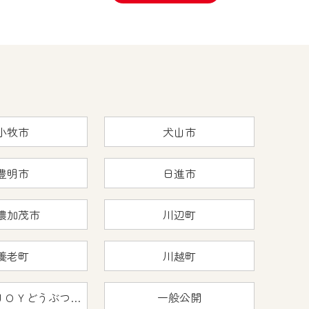
小牧市
犬山市
豊明市
日進市
濃加茂市
川辺町
養老町
川越町
おうちで猿ＪＯＹどうぶつえん
一般公開