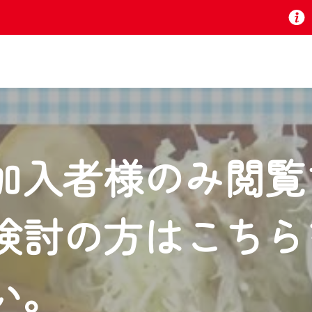
お知らせ
加入者様のみ閲覧
 TV』は2024年9月24日からリニューアルします！
検討の方はこちら
いの地域の動画コンテンツが一目瞭然。
ら、いつでも・どこでも・外出先でも！
の地域情報番組をご視聴いただけます！
い。