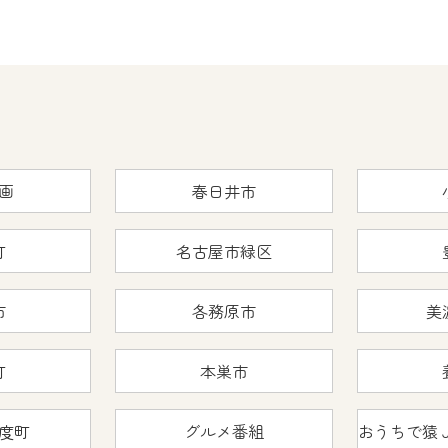
画
春日井市
町
名古屋市緑区
市
各務原市
美
町
本巣市
度町
グルメ番組