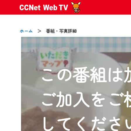
ホーム
＞ 番組・写真詳細
この番組は
2024/09/02
動画配信サービス『CCNet Web
【変更点】
ご加入をご
◆デザイン変更により、お住ま
◆当社アプリやＰＣブラウザか
CCNetサービスエリア20市町
してくださ
【ご注意】