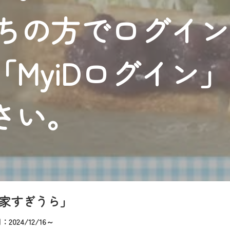
者様へのサービス向上のため、
持ちの方でログイ
いただくには、一部コンテンツを除き、
CNetマイページ※』へのログインが必要となります。
くお願いいたします。
MyiDログイン
yIDが必要となります。
Vを含むCCNetの各種サービスをご利用頂くためのIDです。
アドレスで設定できます。
さい。
ーメールアドレスでも作成可能です）
Dの新規登録は
こちら
から
は引き続きご視聴いただけます。
ルにともないメンテナンス作業を予定しています。
家すぎうら」
2024/12/16～