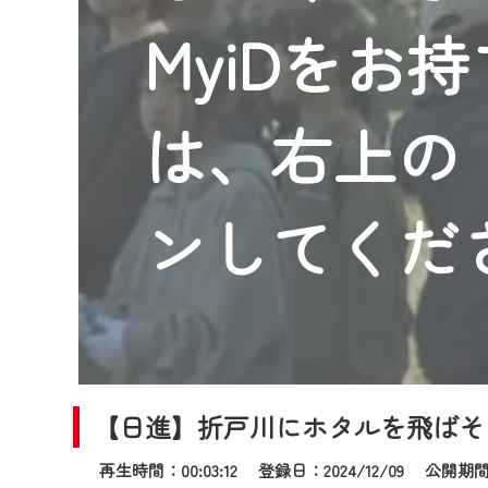
2024年9月24日からはご加入
MyiDをお
『CCNet Web TV』を利用
CCNetサービスへの加入と『C
何卒、ご理解ご了承の程よろし
は、右上の「
※マイページへのログインには、M
※MyIDとは、CCNet Web T
IDはお客様が使っているメール
ンしてくだ
（GmailやYahooなどのフリ
※マイページへのログイン・MyI
※CCNetアプリをご利用中の方
＜メンテナンス情報＞
CCNetWebTVのリニューア
【日進】折戸川にホタルを飛ばそ
日時 9/24 9:30～16:30
再生時間：00:03:12 登録日：2024/12/09
公開期間：