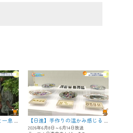
【日進】日本庭園でほっと一息 にっしんオープンガーデン
【日進】手作りの温かみ感じる 第４３回日進市手工芸連盟展
2026年6月8日～6月14日放送