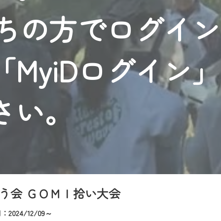
者様へのサービス向上のため、
持ちの方でログイ
いただくには、一部コンテンツを除き、
CNetマイページ※』へのログインが必要となります。
くお願いいたします。
MyiDログイン
yIDが必要となります。
Vを含むCCNetの各種サービスをご利用頂くためのIDです。
アドレスで設定できます。
さい。
ーメールアドレスでも作成可能です）
Dの新規登録は
こちら
から
は引き続きご視聴いただけます。
ルにともないメンテナンス作業を予定しています。
う会 ＧＯＭＩ拾い大会
2024/12/09～