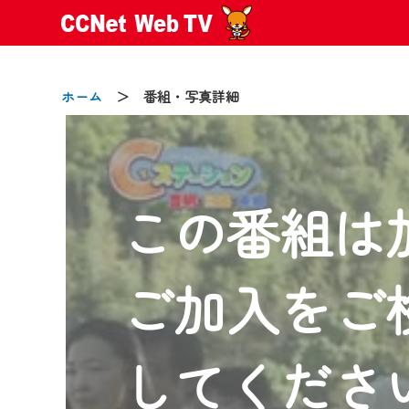
ホーム
＞ 番組・写真詳細
この番組は
2024/09/02
動画配信サービス『CCNet Web
【変更点】
ご加入をご
◆デザイン変更により、お住ま
◆当社アプリやＰＣブラウザか
CCNetサービスエリア20市町
してくださ
【ご注意】