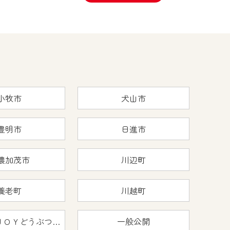
小牧市
犬山市
豊明市
日進市
濃加茂市
川辺町
養老町
川越町
おうちで猿ＪＯＹどうぶつえん
一般公開