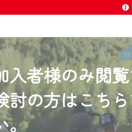
お知らせ
加入者様のみ閲覧
 TV』は2024年9月24日からリニューアルします！
検討の方はこちら
いの地域の動画コンテンツが一目瞭然。
ら、いつでも・どこでも・外出先でも！
の地域情報番組をご視聴いただけます！
い。