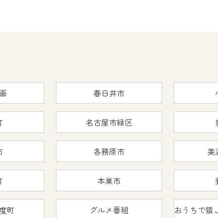
画
春日井市
町
名古屋市緑区
市
各務原市
美
町
本巣市
度町
グルメ番組