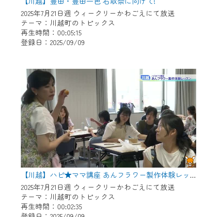
※マイページへのログインには、MyIDが必
【川越】豊田・豊田一色 石取祭に向けて!
要となります。
2025年7月21日週 ウィークリーかわごえにて放送
テーマ：川越町のトピックス
※MyIDとは、CCNet Web TVを含むCCNetの
再生時間：00:05:15
各種サービスをご利用頂くためのIDです。
登録日：2025/09/09
IDはお客様が使っているメールアドレス
で設定できます。
（GmailやYahooなどのフリーメールアドレ
スでも作成可能です）
※マイページへのログイン・MyIDの新規登
録は
こちら
から
※CCNetアプリをご利用中の方は引き続き
ご視聴いただけます。
＜メンテナンス情報＞
【川越】ハピ★ママ講座 あんフラワー製作体験レッスン
CCNetWebTVのリニューアルにともないメ
2025年7月21日週 ウィークリーかわごえにて放送
ンテナンス作業を予定しています。
テーマ：川越町のトピックス
再生時間：00:02:35
日時 9/24 9:30～16:30
登録日：2025/09/09