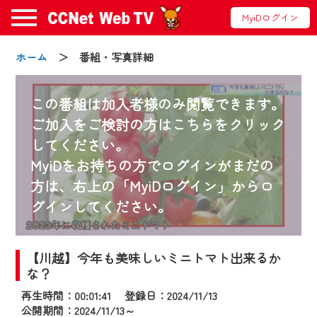
MyiDログイン
ホーム
＞ 番組・写真詳細
この番組は加入者様のみ閲覧できます。
ご加入をご検討の方はこちらをクリック
してください。
お知らせ
MyiDをお持ちの方でログインがまだの
方は、右上の「MyiDログイン」からロ
グインしてください。
2024/09/02
動画配信サービス『CCNet Web TV』は2024
年9月24日からリニューアルします！
【川越】今年も美味しいミニトマト出来るか
な？
【変更点】
再生時間：00:01:41 登録日：2024/11/13
◆デザイン変更により、お住まいの地域
公開期間：2024/11/13～