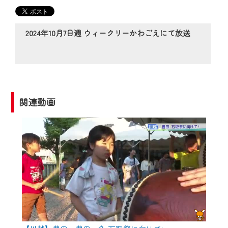
の動画コンテンツが一目瞭然。
◆当社アプリやＰＣブラウザから、いつ
でも・どこでも・外出先でも！
2024年10月7日週 ウィークリーかわごえにて放送
CCNetサービスエリア20市町の地域情報
番組をご視聴いただけます！
【ご注意】
2024年9月24日からはご加入者様へのサー
関連動画
ビス向上のため、
『CCNet Web TV』を利用いただくには、
一部コンテンツを除き、
CCNetサービスへの加入と『CCNetマイ
ページ※』へのログインが必要となりま
す。
何卒、ご理解ご了承の程よろしくお願い
いたします。