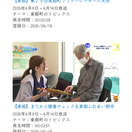
※マイページへのログインには、MyIDが必
【東郷】第２９回東郷町ソフトバレーボール大会
要となります。
2026年6月8日～6月14日放送
テーマ：東郷町のトピックス
※MyIDとは、CCNet Web TVを含むCCNetの
再生時間：00:02:38
各種サービスをご利用頂くためのIDです。
登録日：2026/06/18
IDはお客様が使っているメールアドレス
で設定できます。
（GmailやYahooなどのフリーメールアドレ
スでも作成可能です）
※マイページへのログイン・MyIDの新規登
録は
こちら
から
※CCNetアプリをご利用中の方は引き続き
ご視聴いただけます。
＜メンテナンス情報＞
【東郷】まちかど健康チェック＆東郷ふれあい朝市
CCNetWebTVのリニューアルにともないメ
2026年6月8日～6月14日放送
ンテナンス作業を予定しています。
テーマ：東郷町のトピックス
再生時間：00:02:57
日時 9/24 9:30～16:30
登録日：2026/06/18