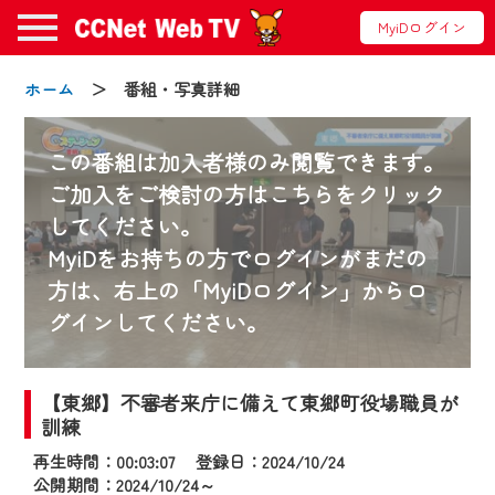
MyiDログイン
ホーム
＞ 番組・写真詳細
この番組は加入者様のみ閲覧できます。
ご加入をご検討の方はこちらをクリック
してください。
お知らせ
MyiDをお持ちの方でログインがまだの
方は、右上の「MyiDログイン」からロ
グインしてください。
2024/09/02
動画配信サービス『CCNet Web TV』は2024
年9月24日からリニューアルします！
【東郷】不審者来庁に備えて東郷町役場職員が
訓練
【変更点】
再生時間：00:03:07 登録日：2024/10/24
◆デザイン変更により、お住まいの地域
公開期間：2024/10/24～