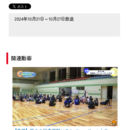
の動画コンテンツが一目瞭然。
◆当社アプリやＰＣブラウザから、いつ
でも・どこでも・外出先でも！
2024年10月21日～10月27日放送
CCNetサービスエリア20市町の地域情報
番組をご視聴いただけます！
【ご注意】
2024年9月24日からはご加入者様へのサー
関連動画
ビス向上のため、
『CCNet Web TV』を利用いただくには、
一部コンテンツを除き、
CCNetサービスへの加入と『CCNetマイ
ページ※』へのログインが必要となりま
す。
何卒、ご理解ご了承の程よろしくお願い
いたします。