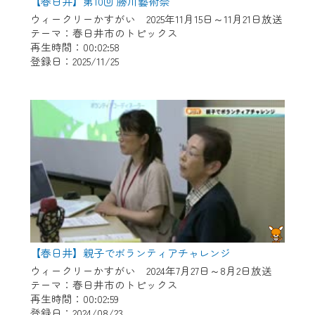
【春日井】第10回 勝川藝術祭
各種サービスをご利用頂くためのIDです。
ウィークリーかすがい 2025年11月15日～11月21日放送
IDはお客様が使っているメールアドレス
テーマ：春日井市のトピックス
で設定できます。
再生時間：00:02:58
（GmailやYahooなどのフリーメールアドレ
登録日：2025/11/25
スでも作成可能です）
※マイページへのログイン・MyIDの新規登
録は
こちら
から
※CCNetアプリをご利用中の方は引き続き
ご視聴いただけます。
＜メンテナンス情報＞
CCNetWebTVのリニューアルにともないメ
ンテナンス作業を予定しています。
【春日井】親子でボランティアチャレンジ
日時 9/24 9:30～16:30
ウィークリーかすがい 2024年7月27日～8月2日放送
テーマ：春日井市のトピックス
作業の間は、CCNetWebTVの画面が「メン
再生時間：00:02:59
登録日：2024/08/23