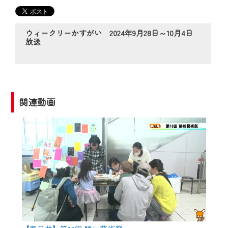
CCNetサービスエリア20市町の地域情報
番組をご視聴いただけます！
ウィークリーかすがい 2024年9月28日～10月4日
放送
【ご注意】
2024年9月24日からはご加入者様へのサー
ビス向上のため、
『CCNet Web TV』を利用いただくには、
一部コンテンツを除き、
関連動画
CCNetサービスへの加入と『CCNetマイ
ページ※』へのログインが必要となりま
す。
何卒、ご理解ご了承の程よろしくお願い
いたします。
※マイページへのログインには、MyIDが必
要となります。
※MyIDとは、CCNet Web TVを含むCCNetの