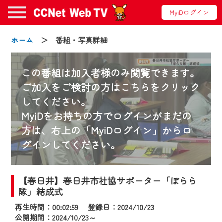
MyiDログイン
ホーム
＞ 番組・写真詳細
この番組は加入者様のみ閲覧できます。
お知らせ
ご加入をご検討の方はこちらをクリック
してください。
2024/09/02
MyiDをお持ちの方でログインがまだの
動画配信サービス『CCNet Web TV』は2024
方は、右上の「MyiDログイン」からロ
年9月24日からリニューアルします！
グインしてください。
【変更点】
◆デザイン変更により、お住まいの地域
【春日井】春日井市社協サポーター「ぼらら
の動画コンテンツが一目瞭然。
隊」結成式
◆当社アプリやＰＣブラウザから、いつ
再生時間：00:02:59 登録日：2024/10/23
でも・どこでも・外出先でも！
公開期間：2024/10/23～