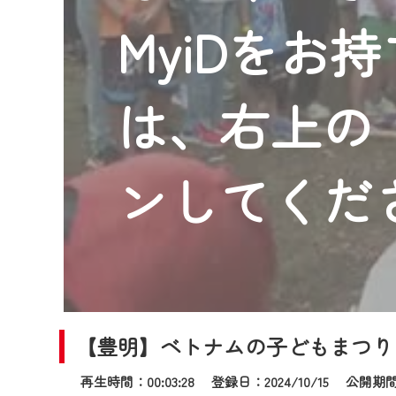
2024年9月24日からはご加入
MyiDをお
『CCNet Web TV』を利用
CCNetサービスへの加入と『C
何卒、ご理解ご了承の程よろし
は、右上の「
※マイページへのログインには、M
※MyIDとは、CCNet Web T
IDはお客様が使っているメール
ンしてくだ
（GmailやYahooなどのフリ
※マイページへのログイン・MyI
※CCNetアプリをご利用中の方
＜メンテナンス情報＞
CCNetWebTVのリニューア
【豊明】ベトナムの子どもまつり
日時 9/24 9:30～16:30
再生時間：00:03:28 登録日：2024/10/15
公開期間：