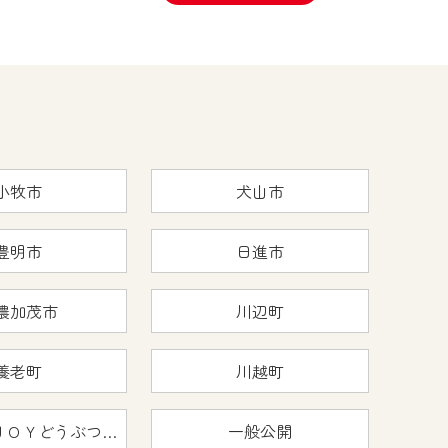
小牧市
犬山市
豊明市
日進市
濃加茂市
川辺町
養老町
川越町
おうちで猿ＪＯＹどうぶつえん
一般公開