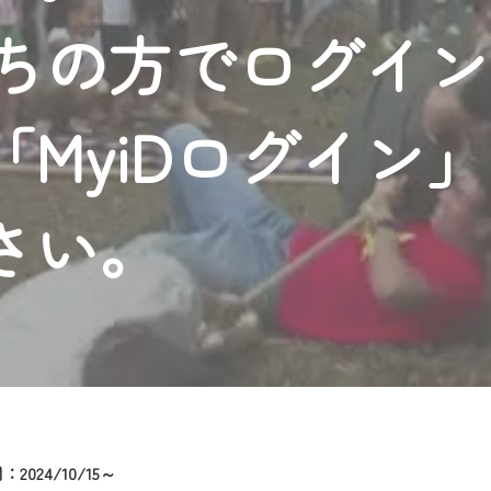
者様へのサービス向上のため、
持ちの方でログイ
いただくには、一部コンテンツを除き、
CNetマイページ※』へのログインが必要となります。
くお願いいたします。
MyiDログイン
yIDが必要となります。
Vを含むCCNetの各種サービスをご利用頂くためのIDです。
アドレスで設定できます。
さい。
ーメールアドレスでも作成可能です）
Dの新規登録は
こちら
から
は引き続きご視聴いただけます。
ルにともないメンテナンス作業を予定しています。
2024/10/15～