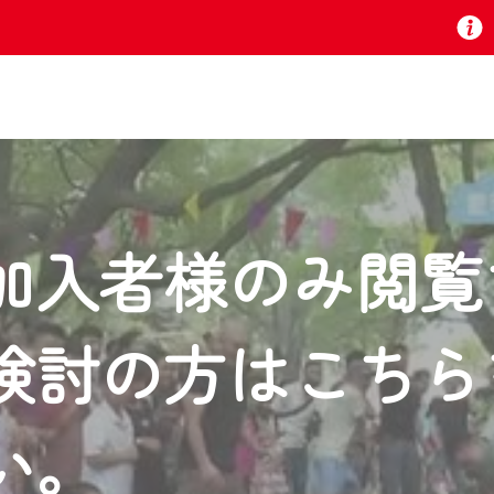
お知らせ
加入者様のみ閲覧
 TV』は2024年9月24日からリニューアルします！
検討の方はこちら
いの地域の動画コンテンツが一目瞭然。
ら、いつでも・どこでも・外出先でも！
の地域情報番組をご視聴いただけます！
い。