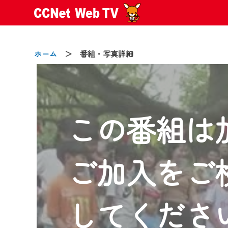
ホーム
＞ 番組・写真詳細
この番組は
2024/09/02
動画配信サービス『CCNet Web
【変更点】
ご加入をご
◆デザイン変更により、お住ま
◆当社アプリやＰＣブラウザか
CCNetサービスエリア20市町
してくださ
【ご注意】