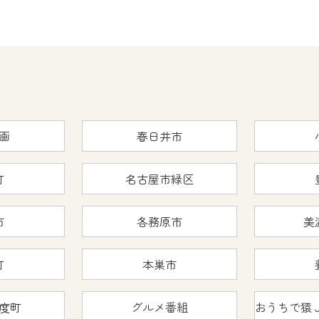
画
春日井市
町
名古屋市緑区
市
各務原市
美
町
本巣市
度町
グルメ番組