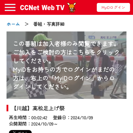
MyiDログイン
ホーム
＞ 番組・写真詳細
この番組は加入者様のみ閲覧できます。
ご加入をご検討の方はこちらをクリック
してください。
お知らせ
MyiDをお持ちの方でログインがまだの
方は、右上の「MyiDログイン」からロ
グインしてください。
2024/09/02
動画配信サービス『CCNet Web TV』は2024
年9月24日からリニューアルします！
【川越】高松足上げ祭
再生時間：00:02:42 登録日：2024/10/09
【変更点】
公開期間：2024/10/09～
◆デザイン変更により、お住まいの地域