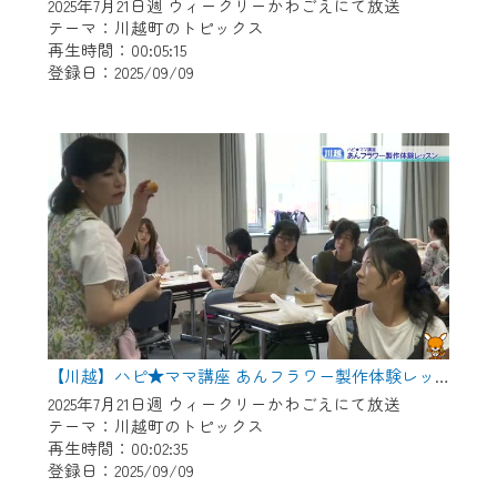
※マイページへのログインには、MyIDが必
2025年7月21日週 ウィークリーかわごえにて放送
要となります。
テーマ：川越町のトピックス
再生時間：00:05:15
※MyIDとは、CCNet Web TVを含むCCNetの
登録日：2025/09/09
各種サービスをご利用頂くためのIDです。
IDはお客様が使っているメールアドレス
で設定できます。
（GmailやYahooなどのフリーメールアドレ
スでも作成可能です）
※マイページへのログイン・MyIDの新規登
録は
こちら
から
※CCNetアプリをご利用中の方は引き続き
ご視聴いただけます。
＜メンテナンス情報＞
【川越】ハピ★ママ講座 あんフラワー製作体験レッスン
CCNetWebTVのリニューアルにともないメ
2025年7月21日週 ウィークリーかわごえにて放送
テーマ：川越町のトピックス
ンテナンス作業を予定しています。
再生時間：00:02:35
登録日：2025/09/09
日時 9/24 9:30～16:30