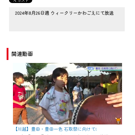
の動画コンテンツが一目瞭然。
◆当社アプリやＰＣブラウザから、いつ
2024年8月26日週 ウィークリーかわごえにて放送
でも・どこでも・外出先でも！
CCNetサービスエリア20市町の地域情報
番組をご視聴いただけます！
【ご注意】
関連動画
2024年9月24日からはご加入者様へのサー
ビス向上のため、
『CCNet Web TV』を利用いただくには、
一部コンテンツを除き、
CCNetサービスへの加入と『CCNetマイ
ページ※』へのログインが必要となりま
す。
何卒、ご理解ご了承の程よろしくお願い
いたします。
【川越】豊田・豊田一色 石取祭に向けて!