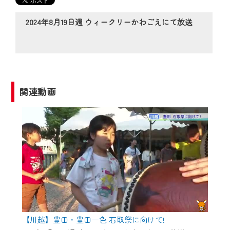
の動画コンテンツが一目瞭然。
◆当社アプリやＰＣブラウザから、いつ
2024年8月19日週 ウィークリーかわごえにて放送
でも・どこでも・外出先でも！
CCNetサービスエリア20市町の地域情報
番組をご視聴いただけます！
【ご注意】
関連動画
2024年9月24日からはご加入者様へのサー
ビス向上のため、
『CCNet Web TV』を利用いただくには、
一部コンテンツを除き、
CCNetサービスへの加入と『CCNetマイ
ページ※』へのログインが必要となりま
す。
何卒、ご理解ご了承の程よろしくお願い
いたします。
【川越】豊田・豊田一色 石取祭に向けて!