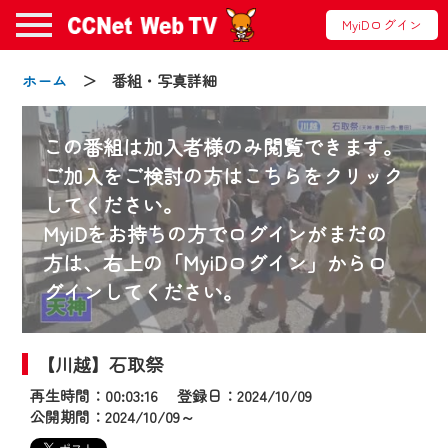
MyiDログイン
ホーム
＞ 番組・写真詳細
この番組は加入者様のみ閲覧できます。
ご加入をご検討の方はこちらをクリック
してください。
お知らせ
MyiDをお持ちの方でログインがまだの
方は、右上の「MyiDログイン」からロ
グインしてください。
2024/09/02
動画配信サービス『CCNet Web TV』は2024
年9月24日からリニューアルします！
【川越】石取祭
再生時間：00:03:16 登録日：2024/10/09
【変更点】
公開期間：2024/10/09～
◆デザイン変更により、お住まいの地域