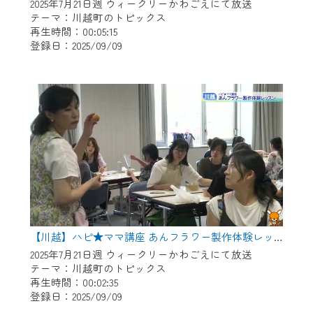
※マイページへのログインには、MyIDが必
2025年7月21日週 ウィークリーかわごえにて放送
要となります。
テーマ：川越町のトピックス
再生時間：00:05:15
※MyIDとは、CCNet Web TVを含むCCNetの
登録日：2025/09/09
各種サービスをご利用頂くためのIDです。
IDはお客様が使っているメールアドレス
で設定できます。
（GmailやYahooなどのフリーメールアドレ
スでも作成可能です）
※マイページへのログイン・MyIDの新規登
録は
こちら
から
※CCNetアプリをご利用中の方は引き続き
ご視聴いただけます。
＜メンテナンス情報＞
【川越】ハピ★ママ講座 あんフラワー製作体験レッスン
CCNetWebTVのリニューアルにともないメ
2025年7月21日週 ウィークリーかわごえにて放送
テーマ：川越町のトピックス
ンテナンス作業を予定しています。
再生時間：00:02:35
登録日：2025/09/09
日時 9/24 9:30～16:30