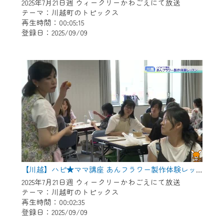
※マイページへのログインには、MyIDが必
2025年7月21日週 ウィークリーかわごえにて放送
要となります。
テーマ：川越町のトピックス
再生時間：00:05:15
※MyIDとは、CCNet Web TVを含むCCNetの
登録日：2025/09/09
各種サービスをご利用頂くためのIDです。
IDはお客様が使っているメールアドレス
で設定できます。
（GmailやYahooなどのフリーメールアドレ
スでも作成可能です）
※マイページへのログイン・MyIDの新規登
録は
こちら
から
※CCNetアプリをご利用中の方は引き続き
ご視聴いただけます。
＜メンテナンス情報＞
【川越】ハピ★ママ講座 あんフラワー製作体験レッスン
CCNetWebTVのリニューアルにともないメ
2025年7月21日週 ウィークリーかわごえにて放送
テーマ：川越町のトピックス
ンテナンス作業を予定しています。
再生時間：00:02:35
登録日：2025/09/09
日時 9/24 9:30～16:30