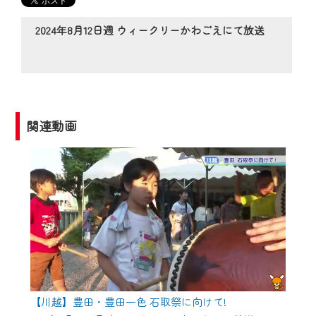
の動画コンテンツが一目瞭然。
◆当社アプリやＰＣブラウザから、いつ
2024年8月12日週 ウィークリーかわごえにて放送
でも・どこでも・外出先でも！
CCNetサービスエリア20市町の地域情報
番組をご視聴いただけます！
【ご注意】
関連動画
2024年9月24日からはご加入者様へのサー
ビス向上のため、
『CCNet Web TV』を利用いただくには、
一部コンテンツを除き、
CCNetサービスへの加入と『CCNetマイ
ページ※』へのログインが必要となりま
す。
何卒、ご理解ご了承の程よろしくお願い
いたします。
【川越】豊田・豊田一色 石取祭に向けて!