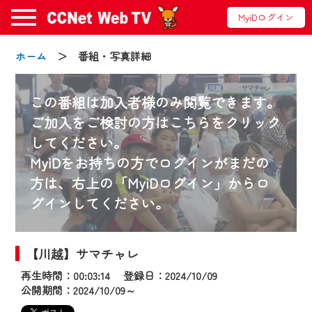
MyiDログイン
ホーム
＞ 番組・写真詳細
この番組は加入者様のみ閲覧できます。
ご加入をご検討の方はこちらをクリック
してください。
お知らせ
MyiDをお持ちの方でログインがまだの
方は、右上の「MyiDログイン」からロ
グインしてください。
2024/09/02
動画配信サービス『CCNet Web TV』は2024
年9月24日からリニューアルします！
【川越】サマチャレ
再生時間：00:03:14 登録日：2024/10/09
【変更点】
公開期間：2024/10/09～
◆デザイン変更により、お住まいの地域