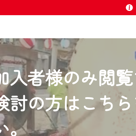
お知らせ
加入者様のみ閲覧
 TV』は2024年9月24日からリニューアルします！
検討の方はこちら
いの地域の動画コンテンツが一目瞭然。
ら、いつでも・どこでも・外出先でも！
の地域情報番組をご視聴いただけます！
い。