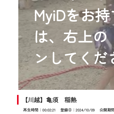
2024年9月24日からはご加入
MyiDをお
『CCNet Web TV』を利用
CCNetサービスへの加入と『C
何卒、ご理解ご了承の程よろし
は、右上の「
※マイページへのログインには、M
※MyIDとは、CCNet Web T
IDはお客様が使っているメール
ンしてくだ
（GmailやYahooなどのフリ
※マイページへのログイン・MyI
※CCNetアプリをご利用中の方
＜メンテナンス情報＞
CCNetWebTVのリニューア
【川越】亀須 稲熱
日時 9/24 9:30～16:30
再生時間：00:02:21 登録日：2024/10/09
公開期間：