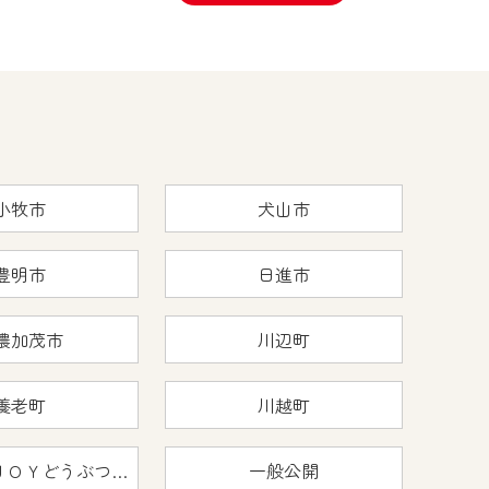
小牧市
犬山市
豊明市
日進市
濃加茂市
川辺町
養老町
川越町
おうちで猿ＪＯＹどうぶつえん
一般公開