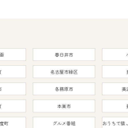
画
春日井市
町
名古屋市緑区
市
各務原市
美
町
本巣市
度町
グルメ番組