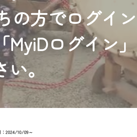
者様へのサービス向上のため、
持ちの方でログイ
いただくには、一部コンテンツを除き、
CNetマイページ※』へのログインが必要となります。
くお願いいたします。
MyiDログイン
yIDが必要となります。
Vを含むCCNetの各種サービスをご利用頂くためのIDです。
アドレスで設定できます。
さい。
ーメールアドレスでも作成可能です）
Dの新規登録は
こちら
から
は引き続きご視聴いただけます。
ルにともないメンテナンス作業を予定しています。
2024/10/09～