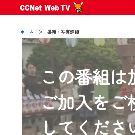
ホーム
＞ 番組・写真詳細
この番組は
2024/09/02
動画配信サービス『CCNet Web
【変更点】
ご加入をご
◆デザイン変更により、お住ま
◆当社アプリやＰＣブラウザか
CCNetサービスエリア20市町
してくださ
【ご注意】