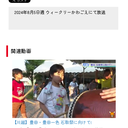
の動画コンテンツが一目瞭然。
◆当社アプリやＰＣブラウザから、いつ
2024年8月5日週 ウィークリーかわごえにて放送
でも・どこでも・外出先でも！
CCNetサービスエリア20市町の地域情報
番組をご視聴いただけます！
【ご注意】
関連動画
2024年9月24日からはご加入者様へのサー
ビス向上のため、
『CCNet Web TV』を利用いただくには、
一部コンテンツを除き、
CCNetサービスへの加入と『CCNetマイ
ページ※』へのログインが必要となりま
す。
何卒、ご理解ご了承の程よろしくお願い
いたします。
【川越】豊田・豊田一色 石取祭に向けて!