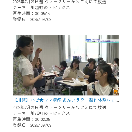
※マイページへのログインには、MyIDが必
2025年7月21日週 ウィークリーかわごえにて放送
要となります。
テーマ：川越町のトピックス
再生時間：00:05:15
※MyIDとは、CCNet Web TVを含むCCNetの
登録日：2025/09/09
各種サービスをご利用頂くためのIDです。
IDはお客様が使っているメールアドレス
で設定できます。
（GmailやYahooなどのフリーメールアドレ
スでも作成可能です）
※マイページへのログイン・MyIDの新規登
録は
こちら
から
※CCNetアプリをご利用中の方は引き続き
ご視聴いただけます。
＜メンテナンス情報＞
【川越】ハピ★ママ講座 あんフラワー製作体験レッスン
CCNetWebTVのリニューアルにともないメ
2025年7月21日週 ウィークリーかわごえにて放送
テーマ：川越町のトピックス
ンテナンス作業を予定しています。
再生時間：00:02:35
登録日：2025/09/09
日時 9/24 9:30～16:30