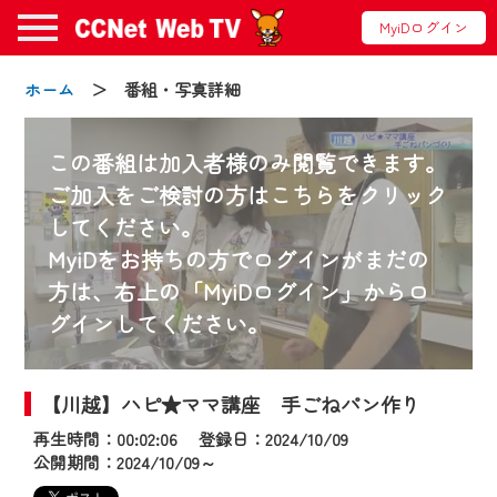
MyiDログイン
ホーム
＞ 番組・写真詳細
この番組は加入者様のみ閲覧できます。
ご加入をご検討の方はこちらをクリック
してください。
お知らせ
MyiDをお持ちの方でログインがまだの
方は、右上の「MyiDログイン」からロ
グインしてください。
2024/09/02
動画配信サービス『CCNet Web TV』は2024
年9月24日からリニューアルします！
【川越】ハピ★ママ講座 手ごねパン作り
再生時間：00:02:06 登録日：2024/10/09
【変更点】
公開期間：2024/10/09～
◆デザイン変更により、お住まいの地域