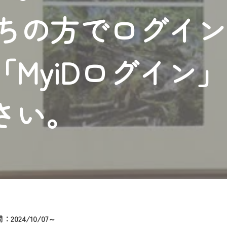
者様へのサービス向上のため、
持ちの方でログイ
いただくには、一部コンテンツを除き、
CNetマイページ※』へのログインが必要となります。
くお願いいたします。
MyiDログイン
yIDが必要となります。
Vを含むCCNetの各種サービスをご利用頂くためのIDです。
アドレスで設定できます。
さい。
ーメールアドレスでも作成可能です）
Dの新規登録は
こちら
から
は引き続きご視聴いただけます。
ルにともないメンテナンス作業を予定しています。
2024/10/07～