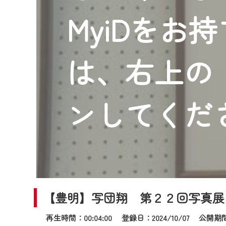
2024年9月24日からはご加入
MyiDをお
『CCNet Web TV』を利用
CCNetサービスへの加入と『C
何卒、ご理解ご了承の程よろし
は、右上の「
※マイページへのログインには、M
※MyIDとは、CCNet Web T
IDはお客様が使っているメール
ンしてくだ
（GmailやYahooなどのフリ
※マイページへのログイン・MyI
※CCNetアプリをご利用中の方
＜メンテナンス情報＞
CCNetWebTVのリニューア
【豊明】写団翔 第２２回写真展
日時 9/24 9:30～16:30
再生時間：00:04:00 登録日：2024/10/07
公開期間：