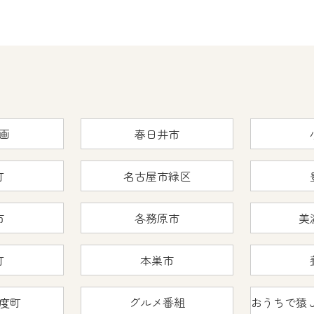
画
春日井市
町
名古屋市緑区
市
各務原市
美
町
本巣市
度町
グルメ番組