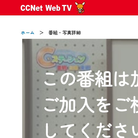
ホーム
＞ 番組・写真詳細
この番組は
2024/09/02
動画配信サービス『CCNet Web
【変更点】
ご加入をご
◆デザイン変更により、お住ま
◆当社アプリやＰＣブラウザか
CCNetサービスエリア20市町
してくださ
【ご注意】