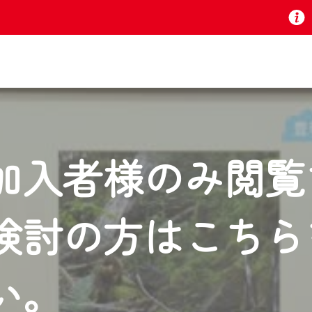
お知らせ
加入者様のみ閲覧
 TV』は2024年9月24日からリニューアルします！
検討の方はこちら
いの地域の動画コンテンツが一目瞭然。
ら、いつでも・どこでも・外出先でも！
の地域情報番組をご視聴いただけます！
い。