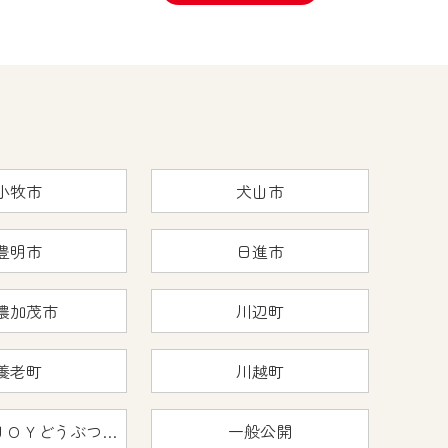
小牧市
犬山市
豊明市
日進市
濃加茂市
川辺町
養老町
川越町
おうちで猿ＪＯＹどうぶつえん
一般公開