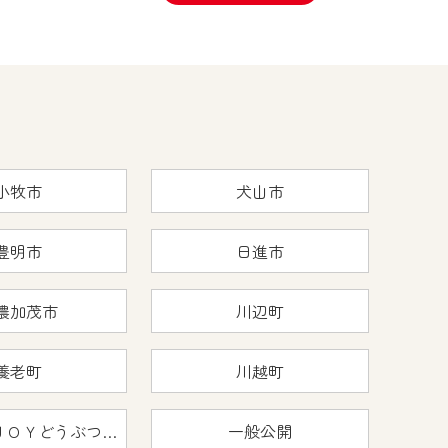
小牧市
犬山市
豊明市
日進市
濃加茂市
川辺町
養老町
川越町
おうちで猿ＪＯＹどうぶつえん
一般公開