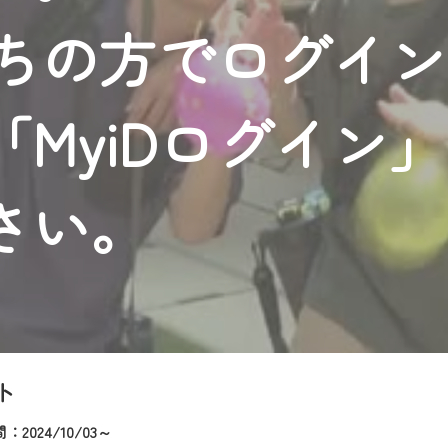
者様へのサービス向上のため、
持ちの方でログイ
いただくには、一部コンテンツを除き、
CNetマイページ※』へのログインが必要となります。
くお願いいたします。
MyiDログイン
yIDが必要となります。
Vを含むCCNetの各種サービスをご利用頂くためのIDです。
アドレスで設定できます。
さい。
ーメールアドレスでも作成可能です）
Dの新規登録は
こちら
から
は引き続きご視聴いただけます。
ルにともないメンテナンス作業を予定しています。
ト
2024/10/03～