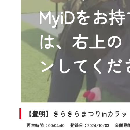
2024年9月24日からはご加入
MyiDをお
『CCNet Web TV』を利用
CCNetサービスへの加入と『C
何卒、ご理解ご了承の程よろし
は、右上の「
※マイページへのログインには、M
※MyIDとは、CCNet Web T
IDはお客様が使っているメール
ンしてくだ
（GmailやYahooなどのフリ
※マイページへのログイン・MyI
※CCNetアプリをご利用中の方
＜メンテナンス情報＞
CCNetWebTVのリニューア
【豊明】きらきらまつりinカラッ
日時 9/24 9:30～16:30
再生時間：00:04:40 登録日：2024/10/03
公開期間：