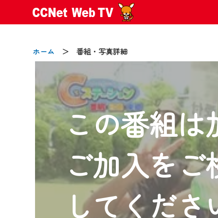
ホーム
＞ 番組・写真詳細
この番組は
2024/09/02
動画配信サービス『CCNet Web
【変更点】
ご加入をご
◆デザイン変更により、お住ま
◆当社アプリやＰＣブラウザか
CCNetサービスエリア20市町
してくださ
【ご注意】