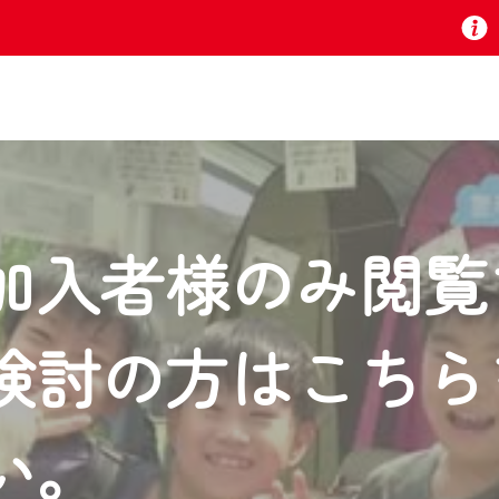
お知らせ
加入者様のみ閲覧
 TV』は2024年9月24日からリニューアルします！
検討の方はこちら
いの地域の動画コンテンツが一目瞭然。
ら、いつでも・どこでも・外出先でも！
の地域情報番組をご視聴いただけます！
い。