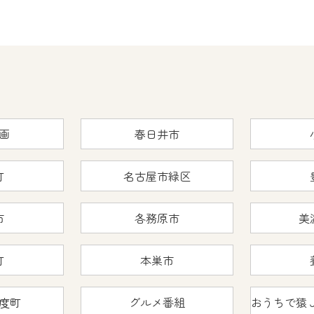
画
春日井市
町
名古屋市緑区
市
各務原市
美
町
本巣市
度町
グルメ番組