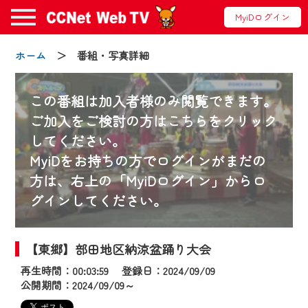
MyiDログイン
ホーム
＞ 番組・写真詳細
この番組は加入者様のみ閲覧できます。
ご加入をご検討の方はこちらをクリック
してください。
お知らせ
MyiDをお持ちの方でログインがまだの
方は、右上の「MyiDログイン」からロ
グインしてください。
2024/09/02
動画配信サービス『CCNet Web TV』は2024
年9月24日からリニューアルします！
【東郷】部田地区納涼盆踊り大会
再生時間：00:03:59 登録日：2024/09/09
【変更点】
公開期間：2024/09/09～
◆デザイン変更により、お住まいの地域