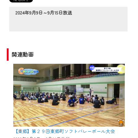
の動画コンテンツが一目瞭然。
◆当社アプリやＰＣブラウザから、いつ
2024年9月9日～9月15日放送
でも・どこでも・外出先でも！
CCNetサービスエリア20市町の地域情報
番組をご視聴いただけます！
【ご注意】
関連動画
2024年9月24日からはご加入者様へのサー
ビス向上のため、
『CCNet Web TV』を利用いただくには、
一部コンテンツを除き、
CCNetサービスへの加入と『CCNetマイ
ページ※』へのログインが必要となりま
す。
何卒、ご理解ご了承の程よろしくお願い
いたします。
【東郷】第２９回東郷町ソフトバレーボール大会