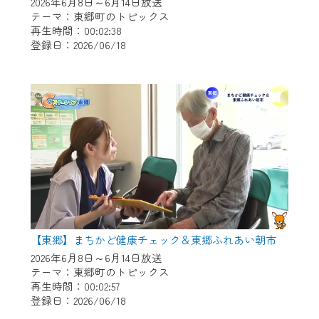
※マイページへのログインには、MyIDが必
2026年6月8日～6月14日放送
テーマ：東郷町のトピックス
要となります。
再生時間：00:02:38
※MyIDとは、CCNet Web TVを含むCCNetの
登録日：2026/06/18
各種サービスをご利用頂くためのIDです。
IDはお客様が使っているメールアドレス
で設定できます。
（GmailやYahooなどのフリーメールアドレ
スでも作成可能です）
※マイページへのログイン・MyIDの新規登
録は
こちら
から
※CCNetアプリをご利用中の方は引き続き
ご視聴いただけます。
＜メンテナンス情報＞
【東郷】まちかど健康チェック＆東郷ふれあい朝市
2026年6月8日～6月14日放送
CCNetWebTVのリニューアルにともないメ
テーマ：東郷町のトピックス
ンテナンス作業を予定しています。
再生時間：00:02:57
登録日：2026/06/18
日時 9/24 9:30～16:30