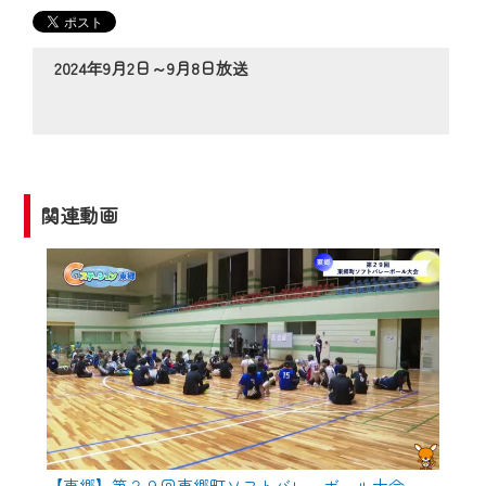
の動画コンテンツが一目瞭然。
◆当社アプリやＰＣブラウザから、いつ
でも・どこでも・外出先でも！
2024年9月2日～9月8日放送
CCNetサービスエリア20市町の地域情報
番組をご視聴いただけます！
【ご注意】
2024年9月24日からはご加入者様へのサー
関連動画
ビス向上のため、
『CCNet Web TV』を利用いただくには、
一部コンテンツを除き、
CCNetサービスへの加入と『CCNetマイ
ページ※』へのログインが必要となりま
す。
何卒、ご理解ご了承の程よろしくお願い
いたします。
【東郷】第２９回東郷町ソフトバレーボール大会