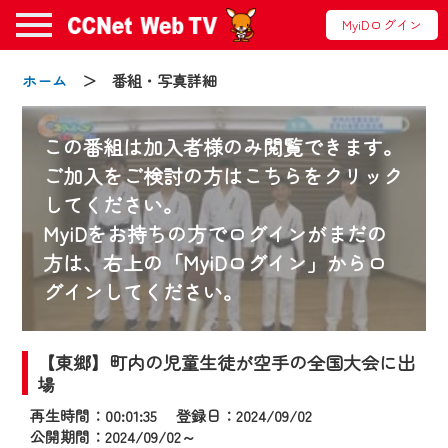
MyiDログイン
ホーム
＞ 番組・写真詳細
この番組は加入者様のみ閲覧できます。
ご加入をご検討の方はこちらをクリック
してください。
お知らせ
MyiDをお持ちの方でログインがまだの
方は、右上の「MyiDログイン」からロ
グインしてください。
2024/09/02
動画配信サービス『CCNet Web TV』は2024
年9月24日からリニューアルします！
【東郷】町内の児童生徒が空手の全国大会に出
場
【変更点】
再生時間：00:01:35 登録日：2024/09/02
◆デザイン変更により、お住まいの地域
公開期間：2024/09/02～