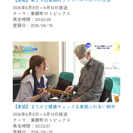
※マイページへのログインには、MyIDが必
2026年6月8日～6月14日放送
要となります。
テーマ：東郷町のトピックス
※MyIDとは、CCNet Web TVを含むCCNetの
再生時間：00:02:38
各種サービスをご利用頂くためのIDです。
登録日：2026/06/18
IDはお客様が使っているメールアドレス
で設定できます。
（GmailやYahooなどのフリーメールアドレ
スでも作成可能です）
※マイページへのログイン・MyIDの新規登
録は
こちら
から
※CCNetアプリをご利用中の方は引き続き
ご視聴いただけます。
＜メンテナンス情報＞
【東郷】まちかど健康チェック＆東郷ふれあい朝市
CCNetWebTVのリニューアルにともないメ
2026年6月8日～6月14日放送
ンテナンス作業を予定しています。
テーマ：東郷町のトピックス
再生時間：00:02:57
日時 9/24 9:30～16:30
登録日：2026/06/18