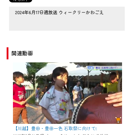
の動画コンテンツが一目瞭然。
◆当社アプリやＰＣブラウザから、いつ
2024年6月17日週放送 ウィークリーかわごえ
でも・どこでも・外出先でも！
CCNetサービスエリア20市町の地域情報
番組をご視聴いただけます！
【ご注意】
関連動画
2024年9月24日からはご加入者様へのサー
ビス向上のため、
『CCNet Web TV』を利用いただくには、
一部コンテンツを除き、
CCNetサービスへの加入と『CCNetマイ
ページ※』へのログインが必要となりま
す。
何卒、ご理解ご了承の程よろしくお願い
いたします。
【川越】豊田・豊田一色 石取祭に向けて!