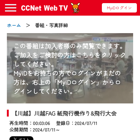
MyiDログイン
ホーム
＞ 番組・写真詳細
この番組は加入者様のみ閲覧できます。
ご加入をご検討の方はこちらをクリック
してください。
お知らせ
MyiDをお持ちの方でログインがまだの
方は、右上の「MyiDログイン」からロ
グインしてください。
2024/09/02
動画配信サービス『CCNet Web TV』は2024
年9月24日からリニューアルします！
【川越】川越FAG 紙飛行機作り&飛行大会
再生時間：00:03:06 登録日：2024/07/11
【変更点】
公開期間：2024/07/11～
◆デザイン変更により、お住まいの地域