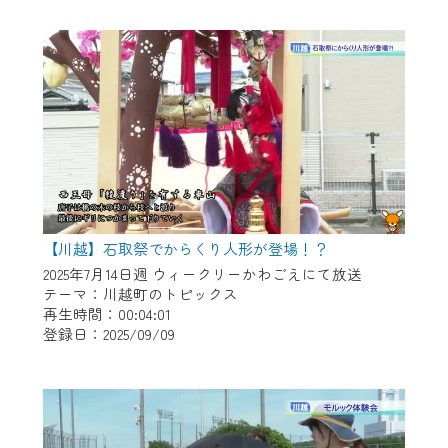
作業の間は、CCNetWebTVの画面が「メン
テナンス中」になり、ご利用いただけませ
ん。
ご不便をおかけいたしますが、ご了承の程
よろしくお願いいたします。
【川越】石取祭でからくり人形が登場！？
2025年7月14日週 ウィークリーかわごえにて放送
テーマ：川越町のトピックス
再生時間：00:04:01
登録日：2025/09/09