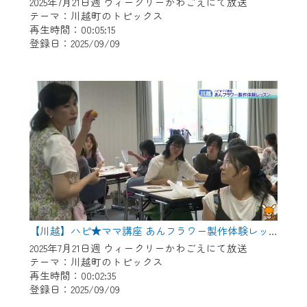
※マイページへのログインには、MyIDが必
2025年7月21日週 ウィークリーかわごえにて放送
テーマ：川越町のトピックス
要となります。
再生時間：00:05:15
※MyIDとは、CCNet Web TVを含むCCNetの
登録日：2025/09/09
各種サービスをご利用頂くためのIDです。
IDはお客様が使っているメールアドレス
で設定できます。
（GmailやYahooなどのフリーメールアドレ
スでも作成可能です）
※マイページへのログイン・MyIDの新規登
録は
こちら
から
※CCNetアプリをご利用中の方は引き続き
ご視聴いただけます。
＜メンテナンス情報＞
【川越】ハピ★ママ講座 あんフラワー製作体験レッスン
2025年7月21日週 ウィークリーかわごえにて放送
CCNetWebTVのリニューアルにともないメ
テーマ：川越町のトピックス
ンテナンス作業を予定しています。
再生時間：00:02:35
登録日：2025/09/09
日時 9/24 9:30～16:30