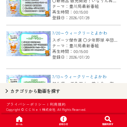
〇新商品 販売開始！いなりんぬいぐるみペンケース 〇足立歌謡 歌謡発表会 〇桜ヶ丘ミュージアム美術展 〇総合保健センター OPEN
【ご注意】
テーマ：豊川局最新番組
2024年9月24日からはご加入者様へのサー
再生時間：00:15:00
登録日：2026/07/28
ビス向上のため、
『CCNet Web TV』を利用いただくには、
7/20～ウィークリーとよかわ
一部コンテンツを除き、
スポーツ傑作選 〇少年野球 卒団記念大会 〇太田敦也さん スポーツ特別功労賞 〇豊川市の小学生 サッカー世界一 〇豊川工科 スマートフェンシング
CCNetサービスへの加入と『CCNetマイ
テーマ：豊川局最新番組
ページ※』へのログインが必要となりま
再生時間：00:15:00
す。
登録日：2026/07/20
何卒、ご理解ご了承の程よろしくお願い
いたします。
7/13～ウィークリーとよかわ
傑作選 ・五色百人一首大会 ・御津西部保育園へ布ぞうり贈呈 ・「とよかわブランド」新たに認定 ・1000公演達成 新豊町の手品屋さん
※マイページへのログインには、MyIDが必
テーマ：豊川局最新番組
カテゴリから動画を探す
要となります。
再生時間：00:15:00
※MyIDとは、CCNet Web TVを含むCCNetの
登録日：2026/07/13
プライバシーポリシー
|
利用規約
各種サービスをご利用頂くためのIDです。
Copyright © ＣＣＮｅｔ株式会社. All Rights Reserved.
IDはお客様が使っているメールアドレス
7/6～ウィークリーとよかわ
で設定できます。
各地区の魅力を紹介するコーナー「まちmachiがいど」傑作選 〇御津地区 〇市田地区 〇下長山地区 〇御油地区 〇豊地区