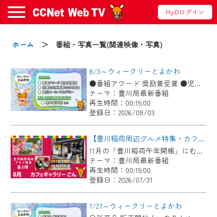
MyiDログイン
お知らせ
ホーム
＞ 番組・写真一覧(関連映像・写真)
8/3～ウィークリーとよかわ
2024/09/02
●番組アワード 奨励賞受賞 ●児童と生産農家との会食会 ●豊川コール・アカデミー ●消防・防災に関するお知らせ「熱中症予防」ほか
動画配信サービス『CCNet Web TV』は2024
テーマ：豊川局最新番組
年9月24日からリニューアルします！
再生時間：00:15:00
登録日：2026/08/03
【変更点】
◆デザイン変更により、お住まいの地域
【豊川稲荷周辺グルメ特集・カフェギャラリーごん】Cちゃんのぐるめポケット
の動画コンテンツが一目瞭然。
11月の「豊川稲荷午年開帳」にむけて、毎月豊川稲荷周辺のグルメを紹介します！ 今回は狐のグッズや縁起物を展示＆販売している古民家カフェ！自慢のお狐ぜんざいやお狐メニューが食べられます♪
テーマ：豊川局最新番組
◆当社アプリやＰＣブラウザから、いつ
再生時間：00:15:00
でも・どこでも・外出先でも！
登録日：2026/07/31
CCNetサービスエリア20市町の地域情報
番組をご視聴いただけます！
7/27～ウィークリーとよかわ