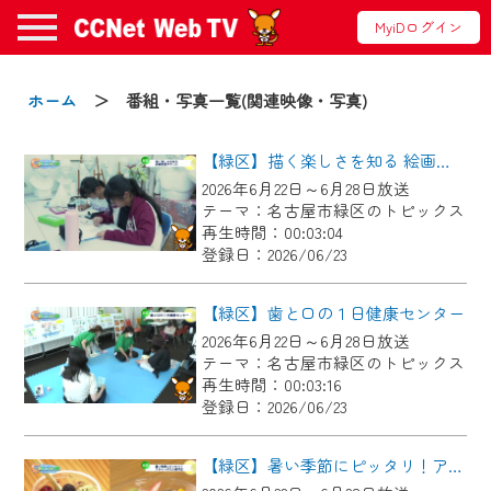
MyiDログイン
お知らせ
ホーム
＞ 番組・写真一覧(関連映像・写真)
【緑区】描く楽しさを知る 絵画教室ボザール
2024/09/02
2026年6月22日～6月28日放送
動画配信サービス『CCNet Web TV』は2024
テーマ：名古屋市緑区のトピックス
年9月24日からリニューアルします！
再生時間：00:03:04
登録日：2026/06/23
【変更点】
◆デザイン変更により、お住まいの地域
【緑区】歯と口の１日健康センター
の動画コンテンツが一目瞭然。
2026年6月22日～6月28日放送
テーマ：名古屋市緑区のトピックス
◆当社アプリやＰＣブラウザから、いつ
再生時間：00:03:16
でも・どこでも・外出先でも！
登録日：2026/06/23
CCNetサービスエリア20市町の地域情報
番組をご視聴いただけます！
【緑区】暑い季節にピッタリ！アサイーボウル専門店