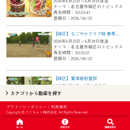
2026年6月22日～6月28日放送
【ご注意】
テーマ：名古屋市緑区のトピックス
2024年9月24日からはご加入者様へのサー
再生時間：00:03:41
登録日：2026/06/23
ビス向上のため、
『CCNet Web TV』を利用いただくには、
【緑区】なごやかクラブ緑 春季グラウンド・ゴルフ大会
一部コンテンツを除き、
2026年6月22日～6月28日放送
CCNetサービスへの加入と『CCNetマイ
テーマ：名古屋市緑区のトピックス
ページ※』へのログインが必要となりま
再生時間：00:02:21
す。
登録日：2026/06/23
何卒、ご理解ご了承の程よろしくお願い
いたします。
【緑区】鷲津砦慰霊祭
2026年6月8日～6月14日放送
※マイページへのログインには、MyIDが必
テーマ：名古屋市緑区のトピックス
カテゴリから動画を探す
要となります。
再生時間：00:02:44
※MyIDとは、CCNet Web TVを含むCCNetの
登録日：2026/06/23
プライバシーポリシー
|
利用規約
各種サービスをご利用頂くためのIDです。
Copyright © ＣＣＮｅｔ株式会社. All Rights Reserved.
IDはお客様が使っているメールアドレス
【緑区】中日ドラゴンズOB 春華しろつち保育園で野球教室
で設定できます。
2026年6月8日～6月14日放送