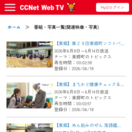
MyiDログイン
お知らせ
ホーム
＞ 番組・写真一覧(関連映像・写真)
【東郷】第２９回東郷町ソフトバレーボール大会
2024/09/02
2026年6月8日～6月14日放送
動画配信サービス『CCNet Web TV』は2024
テーマ：東郷町のトピックス
年9月24日からリニューアルします！
再生時間：00:02:38
登録日：2026/06/18
【変更点】
◆デザイン変更により、お住まいの地域
【東郷】まちかど健康チェック＆東郷ふれあい朝市
の動画コンテンツが一目瞭然。
2026年6月8日～6月14日放送
テーマ：東郷町のトピックス
◆当社アプリやＰＣブラウザから、いつ
再生時間：00:02:57
でも・どこでも・外出先でも！
登録日：2026/06/18
CCNetサービスエリア20市町の地域情報
番組をご視聴いただけます！
【東郷】めん処みのぜん 落語鑑賞会