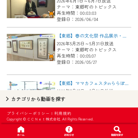
2026年6月1日～6月7日放送
【ご注意】
テーマ：東郷町のトピックス
2024年9月24日からはご加入者様へのサー
再生時間：00:03:03
登録日：2026/06/04
ビス向上のため、
『CCNet Web TV』を利用いただくには、
【東郷】春の文化祭 作品展示・芸能大会
一部コンテンツを除き、
2026年5月25日～5月31日放送
CCNetサービスへの加入と『CCNetマイ
テーマ：東郷町のトピックス
ページ※』へのログインが必要となりま
再生時間：00:05:07
す。
登録日：2026/05/27
何卒、ご理解ご了承の程よろしくお願い
いたします。
【東郷】ママカフェスタinららぽーと愛知東郷
2026年5月25日～5月31日放送
※マイページへのログインには、MyIDが必
テーマ：東郷町のトピックス
カテゴリから動画を探す
要となります。
再生時間：00:02:44
※MyIDとは、CCNet Web TVを含むCCNetの
登録日：2026/05/27
プライバシーポリシー
|
利用規約
各種サービスをご利用頂くためのIDです。
Copyright © ＣＣＮｅｔ株式会社. All Rights Reserved.
IDはお客様が使っているメールアドレス
【東郷】名古屋城「諸輪の松」里帰り
で設定できます。
2026年5月18日～5月24日放送