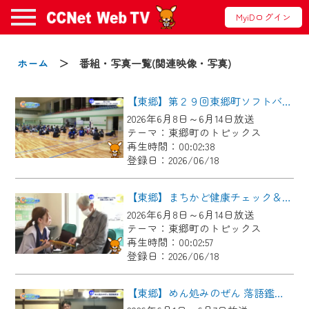
MyiDログイン
お知らせ
ホーム
＞ 番組・写真一覧(関連映像・写真)
【東郷】第２９回東郷町ソフトバレーボール大会
2024/09/02
2026年6月8日～6月14日放送
動画配信サービス『CCNet Web TV』は2024
テーマ：東郷町のトピックス
年9月24日からリニューアルします！
再生時間：00:02:38
登録日：2026/06/18
【変更点】
◆デザイン変更により、お住まいの地域
【東郷】まちかど健康チェック＆東郷ふれあい朝市
の動画コンテンツが一目瞭然。
2026年6月8日～6月14日放送
テーマ：東郷町のトピックス
◆当社アプリやＰＣブラウザから、いつ
再生時間：00:02:57
でも・どこでも・外出先でも！
登録日：2026/06/18
CCNetサービスエリア20市町の地域情報
番組をご視聴いただけます！
【東郷】めん処みのぜん 落語鑑賞会