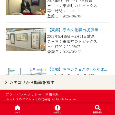
2026年6月1日～6月7日放送
【ご注意】
テーマ：東郷町のトピックス
2024年9月24日からはご加入者様へのサー
再生時間：00:03:03
登録日：2026/06/04
ビス向上のため、
『CCNet Web TV』を利用いただくには、
【東郷】春の文化祭 作品展示・芸能大会
一部コンテンツを除き、
2026年5月25日～5月31日放送
CCNetサービスへの加入と『CCNetマイ
テーマ：東郷町のトピックス
ページ※』へのログインが必要となりま
再生時間：00:05:07
す。
登録日：2026/05/27
何卒、ご理解ご了承の程よろしくお願い
いたします。
【東郷】ママカフェスタinららぽーと愛知東郷
2026年5月25日～5月31日放送
※マイページへのログインには、MyIDが必
テーマ：東郷町のトピックス
カテゴリから動画を探す
要となります。
再生時間：00:02:44
※MyIDとは、CCNet Web TVを含むCCNetの
登録日：2026/05/27
プライバシーポリシー
|
利用規約
各種サービスをご利用頂くためのIDです。
Copyright © ＣＣＮｅｔ株式会社. All Rights Reserved.
IDはお客様が使っているメールアドレス
【東郷】名古屋城「諸輪の松」里帰り
で設定できます。
2026年5月18日～5月24日放送