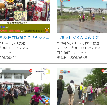
いただくには、一部コンテンツを除き、
CNetマイページ※』へのログインが必要となります。
くお願いいたします。
yIDが必要となります。
Vを含むCCNetの各種サービスをご利用頂くためのIDです。
【豊明】どろんこあそび
【豊明】桶狭間古戦場まつりキャラバン隊来局
アドレスで設定できます。
月1日～6月7日放送
2026年5月25日～5月31日放送
ーメールアドレスでも作成可能です）
豊明市のトピックス
テーマ：豊明市のトピックス
0:02:08
再生時間：00:02:17
Dの新規登録は
こちら
から
26/06/04
登録日：2026/05/27
は引き続きご視聴いただけます。
ルにともないメンテナンス作業を予定しています。
の画面が「メンテナンス中」になり、ご利用いただけません。