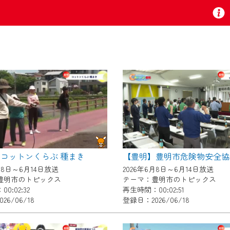
お知らせ
 TV』は2024年9月24日からリニューアルします！
コットンくらぶ 種まき
いの地域の動画コンテンツが一目瞭然。
月8日～6月14日放送
2026年6月8日～6月14日放送
ら、いつでも・どこでも・外出先でも！
豊明市のトピックス
テーマ：豊明市のトピックス
の地域情報番組をご視聴いただけます！
0:02:32
再生時間：00:02:51
26/06/18
登録日：2026/06/18
者様へのサービス向上のため、