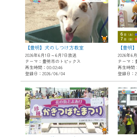
『CCNet Web TV』を利用
CCNetサービスへの加入と『C
何卒、ご理解ご了承の程よろし
※マイページへのログインには、M
※MyIDとは、CCNet Web T
【豊明】犬のしつけ方教室
IDはお客様が使っているメール
2026年6月1日～6月7日放送
2026年6
（GmailやYahooなどのフリ
テーマ：豊明市のトピックス
テーマ：
再生時間：00:02:46
再生時間：0
※マイページへのログイン・MyI
登録日：2026/06/04
登録日：20
※CCNetアプリをご利用中の方
＜メンテナンス情報＞
CCNetWebTVのリニューア
日時 9/24 9:30～16:30
作業の間は、CCNetWebTV