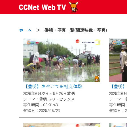
ホーム
＞ 番組・写真一覧(関連映像・写真)
2024/09/02
動画配信サービス『CCNet Web
【変更点】
【豊明】おやこで田植え体験
【豊明】
◆デザイン変更により、お住ま
2026年6月22日～6月28日放送
2026年6
◆当社アプリやＰＣブラウザか
テーマ：豊明市のトピックス
テーマ：
CCNetサービスエリア20市町
再生時間：00:01:43
再生時間：0
登録日：2026/06/23
登録日：20
【ご注意】
2024年9月24日からはご加入