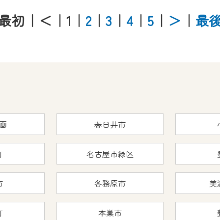
最初
｜＜
｜1
｜
2
｜
3
｜
4
｜
5
｜
＞
｜
最
画
春日井市
町
名古屋市緑区
市
各務原市
美
町
本巣市