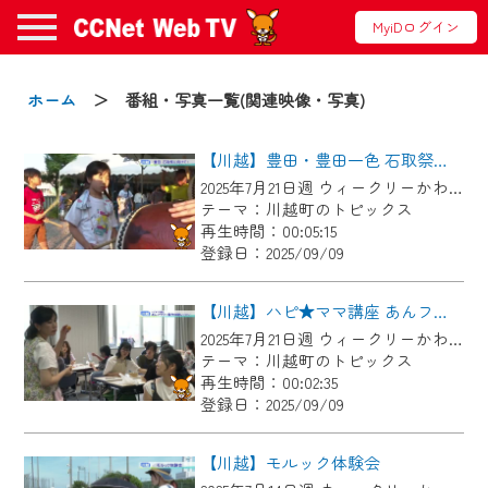
MyiDログイン
お知らせ
ホーム
＞ 番組・写真一覧(関連映像・写真)
【川越】豊田・豊田一色 石取祭に向けて!
2024/09/02
2025年7月21日週 ウィークリーかわごえにて放送
動画配信サービス『CCNet Web TV』は2024
テーマ：川越町のトピックス
年9月24日からリニューアルします！
再生時間：00:05:15
登録日：2025/09/09
【変更点】
◆デザイン変更により、お住まいの地域
【川越】ハピ★ママ講座 あんフラワー製作体験レッスン
の動画コンテンツが一目瞭然。
2025年7月21日週 ウィークリーかわごえにて放送
テーマ：川越町のトピックス
◆当社アプリやＰＣブラウザから、いつ
再生時間：00:02:35
でも・どこでも・外出先でも！
登録日：2025/09/09
CCNetサービスエリア20市町の地域情報
番組をご視聴いただけます！
【川越】モルック体験会