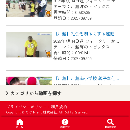
2025年7月14日週 ウィークリーかわごえにて放送
【ご注意】
テーマ：川越町のトピックス
2024年9月24日からはご加入者様へのサー
再生時間：00:02:35
登録日：2025/09/09
ビス向上のため、
『CCNet Web TV』を利用いただくには、
【川越】社会を明るくする運動
一部コンテンツを除き、
2025年7月14日週 ウィークリーかわごえにて放送
CCNetサービスへの加入と『CCNetマイ
テーマ：川越町のトピックス
ページ※』へのログインが必要となりま
再生時間：00:01:41
す。
登録日：2025/09/09
何卒、ご理解ご了承の程よろしくお願い
いたします。
【川越】川越南小学校 親子奉仕作業
2025年7月7日週 ウィークリーかわごえにて放送
※マイページへのログインには、MyIDが必
テーマ：川越町のトピックス
カテゴリから動画を探す
要となります。
再生時間：00:03:10
※MyIDとは、CCNet Web TVを含むCCNetの
登録日：2025/09/09
プライバシーポリシー
|
利用規約
各種サービスをご利用頂くためのIDです。
Copyright © ＣＣＮｅｔ株式会社. All Rights Reserved.
IDはお客様が使っているメールアドレス
【川越】つばめday ！『パタパタ板返しを作ろう』
で設定できます。
2025年7月7日週 ウィークリーかわごえにて放送