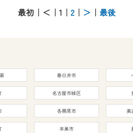
最初
｜＜
｜1
｜
2
｜
＞
｜
最後
画
春日井市
町
名古屋市緑区
市
各務原市
美
町
本巣市