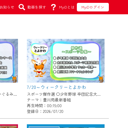
お知らせ
動画を探す
MyiDとは
MyiDログイン
7/20～ウィークリーとよかわ
〇新商品 販売開始！いなりんぬいぐるみペンケース 〇足立歌謡 歌謡発表会 〇桜ヶ丘ミュージアム美術展 〇総合保健センター OPEN
スポーツ傑作選 〇少年野球 卒団記念大会 〇太田敦也さん スポーツ特別功労賞 〇豊川市の小学生 サッカー世界一 〇豊川工科 スマートフェンシング
テーマ：豊川局最新番組
再生時間：00:15:00
登録日：2026/07/20