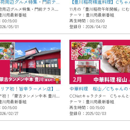
【豊川稲荷周辺グルメ特集・門前テラス「縁福」】Cちゃんのぐるめポケット
了承の程よろしくお願いいたします。
【豊川稲荷周辺グルメ特集・門前テラス「縁福」】 ５月は話題の新スポット「門前テラス『縁福』」からお届け！スペシャルゲストも登場します☆
豊川局最新番組
テーマ：豊川局最新番組
0:15:00
再生時間：00:15:00
26/05/01
登録日：2026/04/02
【東海エリア初！旨辛ラーメン店】Cちゃんのぐるめポケット
東海エリア初！「蒙古タンメン中本 豊川」 秘伝味噌で作る味噌タンメン。クセになる旨辛さでファンの多いラーメン店を紹介します。
豊川局最新番組
テーマ：豊川局最新番組
0:15:00
再生時間：00:15:00
6/02/27
登録日：2025/02/03