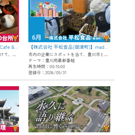
【豊川稲荷周辺グルメ特集・Cafe & Studio 楽の台所】Cちゃんのぐるめポケット
【株式会社 平松食品(御津町)】made in トヨカワ
11月の「豊川稲荷午年開帳」にむけて、毎月豊川稲荷周辺のグルメを紹介します！ 今回は昨年6月にオープンした管理栄養士がプロデュースするお店「Cafe & Studio 楽の台所」です。
市内の企業にスポットを当て、豊川市との関わりや自慢の商品などを放送。 【紹介企業】株式会社 平松食品(御津町)
テーマ：豊川局最新番組
再生時間：00:15:00
登録日：2026/05/31