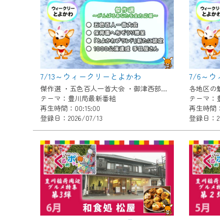
『CCNet Web TV』を利用
CCNetサービスへの加入と『C
何卒、ご理解ご了承の程よろし
※マイページへのログインには、M
※MyIDとは、CCNet Web T
7/13～ウィークリーとよかわ
7/6～
IDはお客様が使っているメール
傑作選 ・五色百人一首大会 ・御津西部保育園へ布ぞうり贈呈 ・「とよかわブランド」新たに認定 ・1000公演達成 新豊町の手品屋さん
（GmailやYahooなどのフリ
テーマ：豊川局最新番組
テーマ：
再生時間：00:15:00
再生時間：0
※マイページへのログイン・MyI
登録日：2026/07/13
登録日：20
※CCNetアプリをご利用中の方
＜メンテナンス情報＞
CCNetWebTVのリニューア
日時 9/24 9:30～16:30
作業の間は、CCNetWebTV