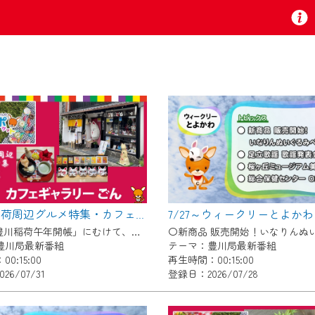
お知らせ
 TV』は2024年9月24日からリニューアルします！
7/27～ウィークリーとよかわ
【豊川稲荷周辺グルメ特集・カフェギャラリーごん】Cちゃんのぐるめポケット
いの地域の動画コンテンツが一目瞭然。
11月の「豊川稲荷午年開帳」にむけて、毎月豊川稲荷周辺のグルメを紹介します！ 今回は狐のグッズや縁起物を展示＆販売している古民家カフェ！自慢のお狐ぜんざいやお狐メニューが食べられます♪
ら、いつでも・どこでも・外出先でも！
豊川局最新番組
テーマ：豊川局最新番組
の地域情報番組をご視聴いただけます！
0:15:00
再生時間：00:15:00
26/07/31
登録日：2026/07/28
者様へのサービス向上のため、