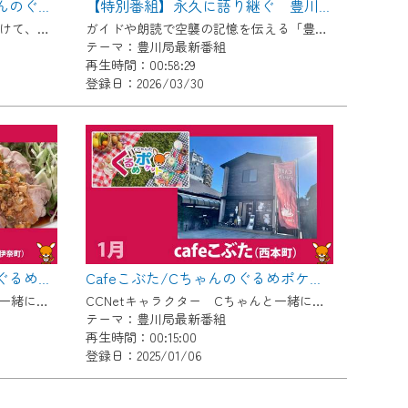
【豊川稲荷精進料理】Cちゃんのぐるめポケット
【特別番組】永久に語り継ぐ 豊川に響く声のリレー
11月の「豊川稲荷午年開帳」にむけて、毎月豊川稲荷周辺のグルメをご紹介します！初回は豊川稲荷の精進料理をピックアップ！
ガイドや朗読で空襲の記憶を伝える「豊川海軍工廠語り継ぎボランティア」。戦後80年を迎えた今、大学生と空襲体験者の出会いが新たな朗読原稿を生み出します。 語り継ぎの先輩たちとともに歩む、“声” のリレーの物語です。
テーマ：豊川局最新番組
再生時間：00:58:29
登録日：2026/03/30
中華料理 桜山／Cちゃんのぐるめポケット
Cafeこぶた/Cちゃんのぐるめポケット
CCNetキャラクター Cちゃんと一緒に楽しく豊川市内のグルメを紹介します！今回は「中華料理 桜山（伊奈町）」
CCNetキャラクター Cちゃんと一緒に楽しく豊川市内のグルメを紹介します！今回は「Cafeこぶた（西本町）」
テーマ：豊川局最新番組
再生時間：00:15:00
登録日：2025/01/06