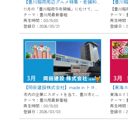
【豊川稲荷周辺グルメ特集・老舗和食屋 松屋】Cちゃんのぐるめポケット
ご不便をおかけいたしますが、ご
11月の「豊川稲荷午年開帳」にむけて、毎月豊川稲荷周辺のグルメをご紹介します！ 6月は豊川稲荷にある絶品いなり寿司が自慢お店！老舗和食屋 松屋をご紹介します。
テーマ：豊川局最新番組
テーマ：
再生時間：00:15:00
再生時間：0
登録日：2026/05/31
登録日：20
【岡田建設株式会社】made in トヨカワ
市内の企業にスポットを当て、豊川市との関わりや自慢の商品などを放送。 今回は「岡田建設株式会社」をご紹介します。
テーマ：豊川局最新番組
テーマ：
再生時間：00:15:00
再生時間：0
登録日：2026/03/03
登録日：202