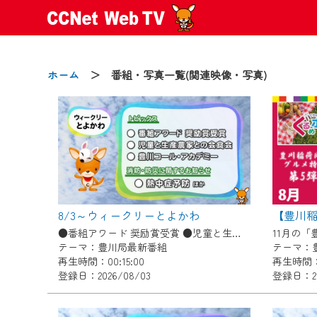
ホーム
＞ 番組・写真一覧(関連映像・写真)
2024/09/02
動画配信サービス『CCNet Web
【変更点】
8/3～ウィークリーとよかわ
◆デザイン変更により、お住ま
●番組アワード 奨励賞受賞 ●児童と生産農家との会食会 ●豊川コール・アカデミー ●消防・防災に関するお知らせ「熱中症予防」ほか
◆当社アプリやＰＣブラウザか
テーマ：豊川局最新番組
テーマ：
CCNetサービスエリア20市町
再生時間：00:15:00
再生時間：0
登録日：2026/08/03
登録日：20
【ご注意】
2024年9月24日からはご加入