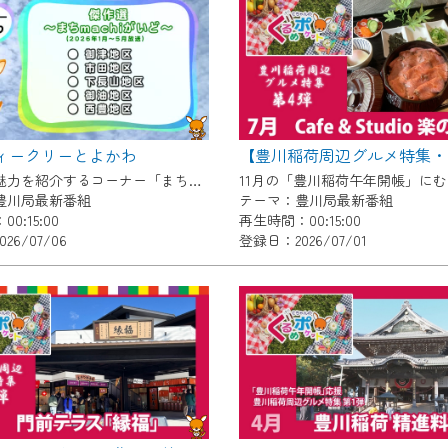
いただくには、一部コンテンツを除き、
CNetマイページ※』へのログインが必要となります。
くお願いいたします。
yIDが必要となります。
Vを含むCCNetの各種サービスをご利用頂くためのIDです。
ウィークリーとよかわ
アドレスで設定できます。
各地区の魅力を紹介するコーナー「まちmachiがいど」傑作選 〇御津地区 〇市田地区 〇下長山地区 〇御油地区 〇豊地区
ーメールアドレスでも作成可能です）
豊川局最新番組
テーマ：豊川局最新番組
0:15:00
再生時間：00:15:00
Dの新規登録は
こちら
から
26/07/06
登録日：2026/07/01
は引き続きご視聴いただけます。
ルにともないメンテナンス作業を予定しています。
の画面が「メンテナンス中」になり、ご利用いただけません。