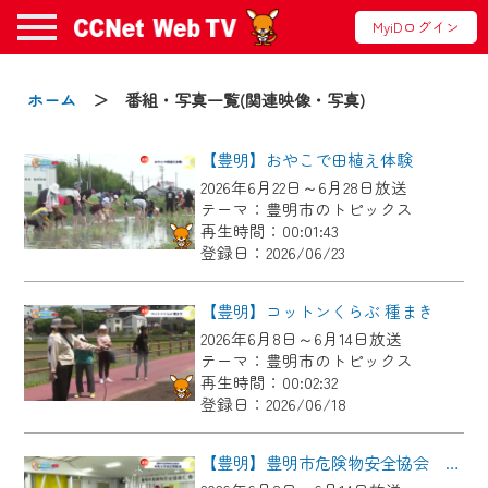
MyiDログイン
お知らせ
ホーム
＞ 番組・写真一覧(関連映像・写真)
【豊明】おやこで田植え体験
2024/09/02
2026年6月22日～6月28日放送
動画配信サービス『CCNet Web TV』は2024
テーマ：豊明市のトピックス
年9月24日からリニューアルします！
再生時間：00:01:43
登録日：2026/06/23
【変更点】
◆デザイン変更により、お住まいの地域
【豊明】コットンくらぶ 種まき
の動画コンテンツが一目瞭然。
2026年6月8日～6月14日放送
テーマ：豊明市のトピックス
◆当社アプリやＰＣブラウザから、いつ
再生時間：00:02:32
でも・どこでも・外出先でも！
登録日：2026/06/18
CCNetサービスエリア20市町の地域情報
番組をご視聴いただけます！
【豊明】豊明市危険物安全協会 令和８年度定期総会