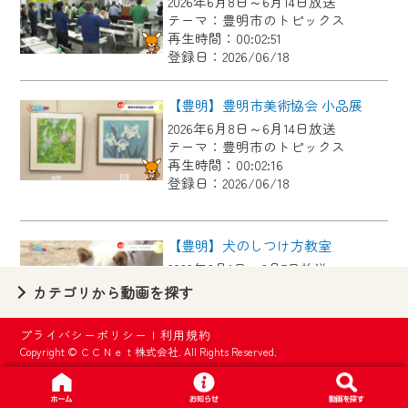
2026年6月8日～6月14日放送
【ご注意】
テーマ：豊明市のトピックス
2024年9月24日からはご加入者様へのサー
再生時間：00:02:51
登録日：2026/06/18
ビス向上のため、
『CCNet Web TV』を利用いただくには、
【豊明】豊明市美術協会 小品展
一部コンテンツを除き、
2026年6月8日～6月14日放送
CCNetサービスへの加入と『CCNetマイ
テーマ：豊明市のトピックス
ページ※』へのログインが必要となりま
再生時間：00:02:16
す。
登録日：2026/06/18
何卒、ご理解ご了承の程よろしくお願い
いたします。
【豊明】犬のしつけ方教室
2026年6月1日～6月7日放送
※マイページへのログインには、MyIDが必
テーマ：豊明市のトピックス
カテゴリから動画を探す
要となります。
再生時間：00:02:46
※MyIDとは、CCNet Web TVを含むCCNetの
登録日：2026/06/04
プライバシーポリシー
|
利用規約
各種サービスをご利用頂くためのIDです。
Copyright © ＣＣＮｅｔ株式会社. All Rights Reserved.
IDはお客様が使っているメールアドレス
【豊明】桶狭間古戦場まつりキャラバン隊来局
で設定できます。
2026年6月1日～6月7日放送