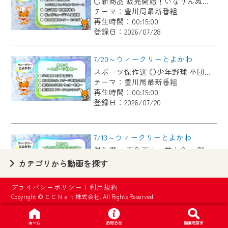
〇新商品 販売開始！いなりんぬいぐるみペンケース 〇足立歌謡 歌謡発表会 〇桜ヶ丘ミュージアム美術展 〇総合保健センター OPEN
【ご注意】
テーマ：豊川局最新番組
2024年9月24日からはご加入者様へのサー
再生時間：00:15:00
登録日：2026/07/28
ビス向上のため、
『CCNet Web TV』を利用いただくには、
7/20～ウィークリーとよかわ
一部コンテンツを除き、
スポーツ傑作選 〇少年野球 卒団記念大会 〇太田敦也さん スポーツ特別功労賞 〇豊川市の小学生 サッカー世界一 〇豊川工科 スマートフェンシング
CCNetサービスへの加入と『CCNetマイ
テーマ：豊川局最新番組
ページ※』へのログインが必要となりま
再生時間：00:15:00
す。
登録日：2026/07/20
何卒、ご理解ご了承の程よろしくお願い
いたします。
7/13～ウィークリーとよかわ
傑作選 ・五色百人一首大会 ・御津西部保育園へ布ぞうり贈呈 ・「とよかわブランド」新たに認定 ・1000公演達成 新豊町の手品屋さん
※マイページへのログインには、MyIDが必
テーマ：豊川局最新番組
カテゴリから動画を探す
要となります。
再生時間：00:15:00
※MyIDとは、CCNet Web TVを含むCCNetの
登録日：2026/07/13
プライバシーポリシー
|
利用規約
各種サービスをご利用頂くためのIDです。
Copyright © ＣＣＮｅｔ株式会社. All Rights Reserved.
IDはお客様が使っているメールアドレス
7/6～ウィークリーとよかわ
で設定できます。
各地区の魅力を紹介するコーナー「まちmachiがいど」傑作選 〇御津地区 〇市田地区 〇下長山地区 〇御油地区 〇豊地区