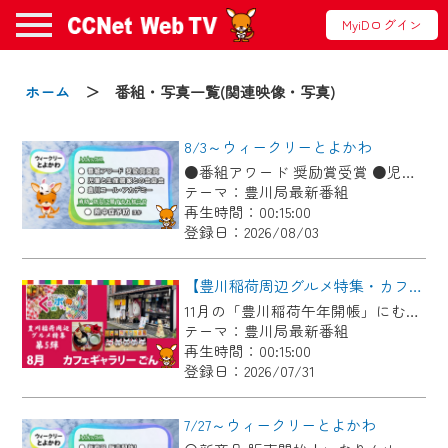
MyiDログイン
お知らせ
ホーム
＞ 番組・写真一覧(関連映像・写真)
8/3～ウィークリーとよかわ
2024/09/02
●番組アワード 奨励賞受賞 ●児童と生産農家との会食会 ●豊川コール・アカデミー ●消防・防災に関するお知らせ「熱中症予防」ほか
動画配信サービス『CCNet Web TV』は2024
テーマ：豊川局最新番組
年9月24日からリニューアルします！
再生時間：00:15:00
登録日：2026/08/03
【変更点】
◆デザイン変更により、お住まいの地域
【豊川稲荷周辺グルメ特集・カフェギャラリーごん】Cちゃんのぐるめポケット
の動画コンテンツが一目瞭然。
11月の「豊川稲荷午年開帳」にむけて、毎月豊川稲荷周辺のグルメを紹介します！ 今回は狐のグッズや縁起物を展示＆販売している古民家カフェ！自慢のお狐ぜんざいやお狐メニューが食べられます♪
テーマ：豊川局最新番組
◆当社アプリやＰＣブラウザから、いつ
再生時間：00:15:00
でも・どこでも・外出先でも！
登録日：2026/07/31
CCNetサービスエリア20市町の地域情報
番組をご視聴いただけます！
7/27～ウィークリーとよかわ