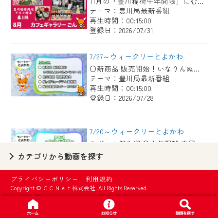
11月の「豊川稲荷午年開帳」にむけて、毎月豊川稲荷周辺のグルメを紹介します！ 今回は狐のグッズや縁起物を展示＆販売している古民家カフェ！自慢のお狐ぜんざいやお狐メニューが食べられます♪
【ご注意】
テーマ：豊川局最新番組
2024年9月24日からはご加入者様へのサー
再生時間：00:15:00
登録日：2026/07/31
ビス向上のため、
『CCNet Web TV』を利用いただくには、
7/27～ウィークリーとよかわ
一部コンテンツを除き、
〇新商品 販売開始！いなりんぬいぐるみペンケース 〇足立歌謡 歌謡発表会 〇桜ヶ丘ミュージアム美術展 〇総合保健センター OPEN
CCNetサービスへの加入と『CCNetマイ
テーマ：豊川局最新番組
ページ※』へのログインが必要となりま
再生時間：00:15:00
す。
登録日：2026/07/28
何卒、ご理解ご了承の程よろしくお願い
いたします。
7/20～ウィークリーとよかわ
スポーツ傑作選 〇少年野球 卒団記念大会 〇太田敦也さん スポーツ特別功労賞 〇豊川市の小学生 サッカー世界一 〇豊川工科 スマートフェンシング
※マイページへのログインには、MyIDが必
テーマ：豊川局最新番組
カテゴリから動画を探す
要となります。
再生時間：00:15:00
※MyIDとは、CCNet Web TVを含むCCNetの
登録日：2026/07/20
プライバシーポリシー
|
利用規約
各種サービスをご利用頂くためのIDです。
Copyright © ＣＣＮｅｔ株式会社. All Rights Reserved.
IDはお客様が使っているメールアドレス
7/13～ウィークリーとよかわ
で設定できます。
傑作選 ・五色百人一首大会 ・御津西部保育園へ布ぞうり贈呈 ・「とよかわブランド」新たに認定 ・1000公演達成 新豊町の手品屋さん