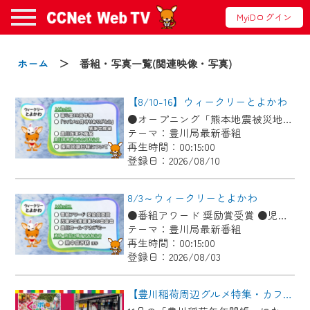
MyiDログイン
お知らせ
ホーム
＞ 番組・写真一覧(関連映像・写真)
【8/10-16】ウィークリーとよかわ
2024/09/02
●オープニング「熊本地震被災地支援」 ●喜ら里１９周年祭 ●「ツバメの見守りありがとう」感謝状贈呈 ●豊川海軍工廠展 ●豊川警察署からのお知らせ「採用試験日程について」
動画配信サービス『CCNet Web TV』は2024
テーマ：豊川局最新番組
年9月24日からリニューアルします！
再生時間：00:15:00
登録日：2026/08/10
【変更点】
◆デザイン変更により、お住まいの地域
8/3～ウィークリーとよかわ
の動画コンテンツが一目瞭然。
●番組アワード 奨励賞受賞 ●児童と生産農家との会食会 ●豊川コール・アカデミー ●消防・防災に関するお知らせ「熱中症予防」ほか
テーマ：豊川局最新番組
◆当社アプリやＰＣブラウザから、いつ
再生時間：00:15:00
でも・どこでも・外出先でも！
登録日：2026/08/03
CCNetサービスエリア20市町の地域情報
番組をご視聴いただけます！
【豊川稲荷周辺グルメ特集・カフェギャラリーごん】Cちゃんのぐるめポケット