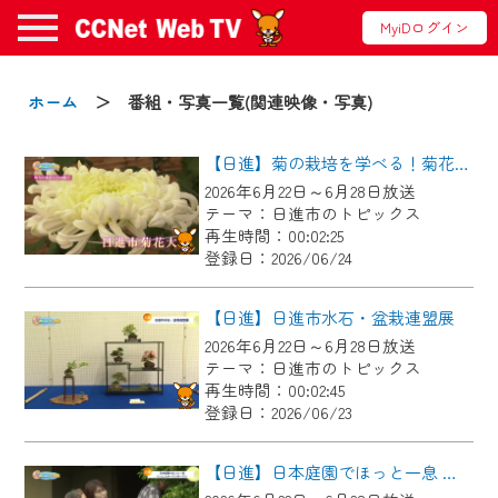
MyiDログイン
お知らせ
ホーム
＞ 番組・写真一覧(関連映像・写真)
【日進】菊の栽培を学べる！菊花大会に向けた菊づくり講習会
2024/09/02
2026年6月22日～6月28日放送
動画配信サービス『CCNet Web TV』は2024
テーマ：日進市のトピックス
年9月24日からリニューアルします！
再生時間：00:02:25
登録日：2026/06/24
【変更点】
◆デザイン変更により、お住まいの地域
【日進】日進市水石・盆栽連盟展
の動画コンテンツが一目瞭然。
2026年6月22日～6月28日放送
テーマ：日進市のトピックス
◆当社アプリやＰＣブラウザから、いつ
再生時間：00:02:45
でも・どこでも・外出先でも！
登録日：2026/06/23
CCNetサービスエリア20市町の地域情報
番組をご視聴いただけます！
【日進】日本庭園でほっと一息 にっしんオープンガーデン