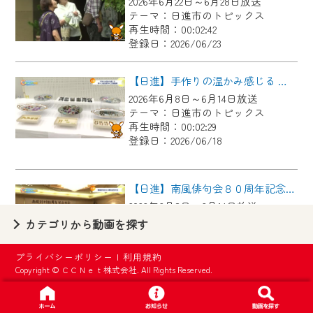
2026年6月22日～6月28日放送
【ご注意】
テーマ：日進市のトピックス
2024年9月24日からはご加入者様へのサー
再生時間：00:02:42
登録日：2026/06/23
ビス向上のため、
『CCNet Web TV』を利用いただくには、
【日進】手作りの温かみ感じる 第４３回日進市手工芸連盟展
一部コンテンツを除き、
2026年6月8日～6月14日放送
CCNetサービスへの加入と『CCNetマイ
テーマ：日進市のトピックス
ページ※』へのログインが必要となりま
再生時間：00:02:29
す。
登録日：2026/06/18
何卒、ご理解ご了承の程よろしくお願い
いたします。
【日進】南風俳句会８０周年記念大会
2026年6月8日～6月14日放送
※マイページへのログインには、MyIDが必
テーマ：日進市のトピックス
カテゴリから動画を探す
要となります。
再生時間：00:02:42
※MyIDとは、CCNet Web TVを含むCCNetの
登録日：2026/06/18
プライバシーポリシー
|
利用規約
各種サービスをご利用頂くためのIDです。
Copyright © ＣＣＮｅｔ株式会社. All Rights Reserved.
IDはお客様が使っているメールアドレス
【日進】元中日ドラゴンズ山本昌広さんが教える野球教室
で設定できます。
2026年6月1日～6月7日放送