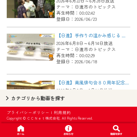
2026年6月22日～6月28日放送
【ご注意】
テーマ：日進市のトピックス
2024年9月24日からはご加入者様へのサー
再生時間：00:02:42
登録日：2026/06/23
ビス向上のため、
『CCNet Web TV』を利用いただくには、
【日進】手作りの温かみ感じる 第４３回日進市手工芸連盟展
一部コンテンツを除き、
2026年6月8日～6月14日放送
CCNetサービスへの加入と『CCNetマイ
テーマ：日進市のトピックス
ページ※』へのログインが必要となりま
再生時間：00:02:29
す。
登録日：2026/06/18
何卒、ご理解ご了承の程よろしくお願い
いたします。
【日進】南風俳句会８０周年記念大会
2026年6月8日～6月14日放送
※マイページへのログインには、MyIDが必
テーマ：日進市のトピックス
カテゴリから動画を探す
要となります。
再生時間：00:02:42
※MyIDとは、CCNet Web TVを含むCCNetの
登録日：2026/06/18
プライバシーポリシー
|
利用規約
各種サービスをご利用頂くためのIDです。
Copyright © ＣＣＮｅｔ株式会社. All Rights Reserved.
IDはお客様が使っているメールアドレス
【日進】元中日ドラゴンズ山本昌広さんが教える野球教室
で設定できます。
2026年6月1日～6月7日放送