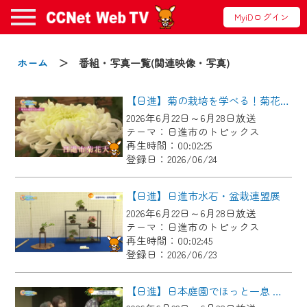
MyiDログイン
お知らせ
ホーム
＞ 番組・写真一覧(関連映像・写真)
【日進】菊の栽培を学べる！菊花大会に向けた菊づくり講習会
2024/09/02
2026年6月22日～6月28日放送
動画配信サービス『CCNet Web TV』は2024
テーマ：日進市のトピックス
年9月24日からリニューアルします！
再生時間：00:02:25
登録日：2026/06/24
【変更点】
◆デザイン変更により、お住まいの地域
【日進】日進市水石・盆栽連盟展
の動画コンテンツが一目瞭然。
2026年6月22日～6月28日放送
テーマ：日進市のトピックス
◆当社アプリやＰＣブラウザから、いつ
再生時間：00:02:45
でも・どこでも・外出先でも！
登録日：2026/06/23
CCNetサービスエリア20市町の地域情報
番組をご視聴いただけます！
【日進】日本庭園でほっと一息 にっしんオープンガーデン