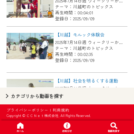
2025年7月14日週 ウィークリーかわごえにて放送
【ご注意】
テーマ：川越町のトピックス
2024年9月24日からはご加入者様へのサー
再生時間：00:04:01
登録日：2025/09/09
ビス向上のため、
『CCNet Web TV』を利用いただくには、
【川越】モルック体験会
一部コンテンツを除き、
2025年7月14日週 ウィークリーかわごえにて放送
CCNetサービスへの加入と『CCNetマイ
テーマ：川越町のトピックス
ページ※』へのログインが必要となりま
再生時間：00:02:35
す。
登録日：2025/09/09
何卒、ご理解ご了承の程よろしくお願い
いたします。
【川越】社会を明るくする運動
2025年7月14日週 ウィークリーかわごえにて放送
※マイページへのログインには、MyIDが必
テーマ：川越町のトピックス
カテゴリから動画を探す
要となります。
再生時間：00:01:41
※MyIDとは、CCNet Web TVを含むCCNetの
登録日：2025/09/09
プライバシーポリシー
|
利用規約
各種サービスをご利用頂くためのIDです。
Copyright © ＣＣＮｅｔ株式会社. All Rights Reserved.
IDはお客様が使っているメールアドレス
【川越】川越南小学校 親子奉仕作業
で設定できます。
2025年7月7日週 ウィークリーかわごえにて放送