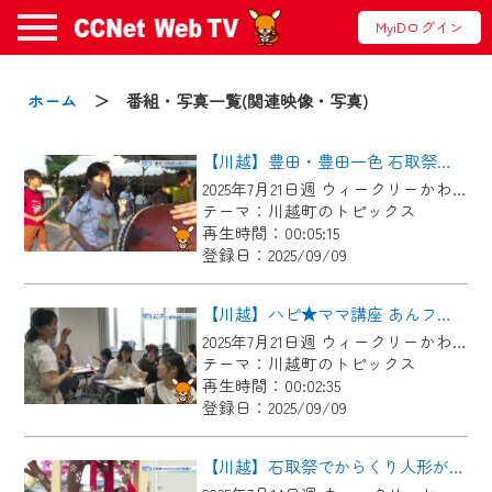
MyiDログイン
お知らせ
ホーム
＞ 番組・写真一覧(関連映像・写真)
【川越】豊田・豊田一色 石取祭に向けて!
2024/09/02
2025年7月21日週 ウィークリーかわごえにて放送
動画配信サービス『CCNet Web TV』は2024
テーマ：川越町のトピックス
年9月24日からリニューアルします！
再生時間：00:05:15
登録日：2025/09/09
【変更点】
◆デザイン変更により、お住まいの地域
【川越】ハピ★ママ講座 あんフラワー製作体験レッスン
の動画コンテンツが一目瞭然。
2025年7月21日週 ウィークリーかわごえにて放送
テーマ：川越町のトピックス
◆当社アプリやＰＣブラウザから、いつ
再生時間：00:02:35
でも・どこでも・外出先でも！
登録日：2025/09/09
CCNetサービスエリア20市町の地域情報
番組をご視聴いただけます！
【川越】石取祭でからくり人形が登場！？