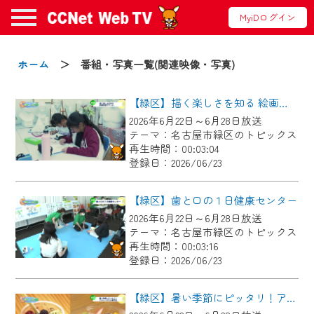
MyiDログイン
お知らせ
ホーム
＞ 番組・写真一覧(関連映像・写真)
【緑区】描く楽しさを知る 絵画教室ボザール
2024/09/02
2026年6月22日～6月28日放送
動画配信サービス『CCNet Web TV』は2024
テーマ：名古屋市緑区のトピックス
年9月24日からリニューアルします！
再生時間：00:03:04
登録日：2026/06/23
【変更点】
◆デザイン変更により、お住まいの地域
【緑区】歯と口の１日健康センター
の動画コンテンツが一目瞭然。
2026年6月22日～6月28日放送
テーマ：名古屋市緑区のトピックス
◆当社アプリやＰＣブラウザから、いつ
再生時間：00:03:16
でも・どこでも・外出先でも！
登録日：2026/06/23
CCNetサービスエリア20市町の地域情報
番組をご視聴いただけます！
【緑区】暑い季節にピッタリ！アサイーボウル専門店