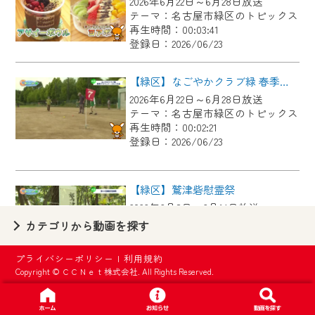
2026年6月22日～6月28日放送
【ご注意】
テーマ：名古屋市緑区のトピックス
2024年9月24日からはご加入者様へのサー
再生時間：00:03:41
登録日：2026/06/23
ビス向上のため、
『CCNet Web TV』を利用いただくには、
【緑区】なごやかクラブ緑 春季グラウンド・ゴルフ大会
一部コンテンツを除き、
2026年6月22日～6月28日放送
CCNetサービスへの加入と『CCNetマイ
テーマ：名古屋市緑区のトピックス
ページ※』へのログインが必要となりま
再生時間：00:02:21
す。
登録日：2026/06/23
何卒、ご理解ご了承の程よろしくお願い
いたします。
【緑区】鷲津砦慰霊祭
2026年6月8日～6月14日放送
※マイページへのログインには、MyIDが必
テーマ：名古屋市緑区のトピックス
カテゴリから動画を探す
要となります。
再生時間：00:02:44
※MyIDとは、CCNet Web TVを含むCCNetの
登録日：2026/06/23
プライバシーポリシー
|
利用規約
各種サービスをご利用頂くためのIDです。
Copyright © ＣＣＮｅｔ株式会社. All Rights Reserved.
IDはお客様が使っているメールアドレス
【緑区】中日ドラゴンズOB 春華しろつち保育園で野球教室
で設定できます。
2026年6月8日～6月14日放送