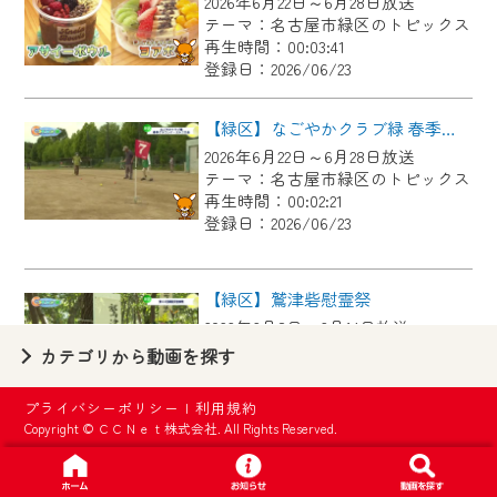
2026年6月22日～6月28日放送
【ご注意】
テーマ：名古屋市緑区のトピックス
2024年9月24日からはご加入者様へのサー
再生時間：00:03:41
登録日：2026/06/23
ビス向上のため、
『CCNet Web TV』を利用いただくには、
【緑区】なごやかクラブ緑 春季グラウンド・ゴルフ大会
一部コンテンツを除き、
2026年6月22日～6月28日放送
CCNetサービスへの加入と『CCNetマイ
テーマ：名古屋市緑区のトピックス
ページ※』へのログインが必要となりま
再生時間：00:02:21
す。
登録日：2026/06/23
何卒、ご理解ご了承の程よろしくお願い
いたします。
【緑区】鷲津砦慰霊祭
2026年6月8日～6月14日放送
※マイページへのログインには、MyIDが必
テーマ：名古屋市緑区のトピックス
カテゴリから動画を探す
要となります。
再生時間：00:02:44
※MyIDとは、CCNet Web TVを含むCCNetの
登録日：2026/06/23
プライバシーポリシー
|
利用規約
各種サービスをご利用頂くためのIDです。
Copyright © ＣＣＮｅｔ株式会社. All Rights Reserved.
IDはお客様が使っているメールアドレス
【緑区】中日ドラゴンズOB 春華しろつち保育園で野球教室
で設定できます。
2026年6月8日～6月14日放送