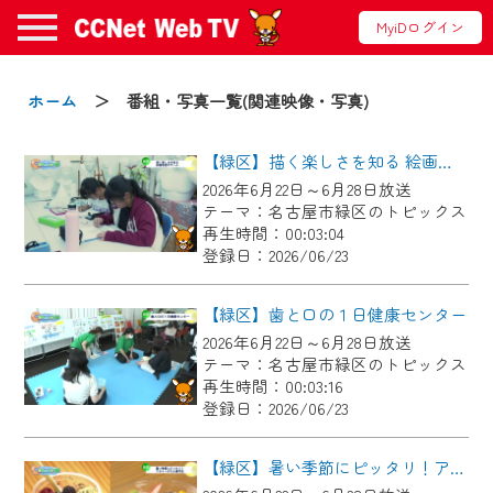
MyiDログイン
お知らせ
ホーム
＞ 番組・写真一覧(関連映像・写真)
【緑区】描く楽しさを知る 絵画教室ボザール
2024/09/02
2026年6月22日～6月28日放送
動画配信サービス『CCNet Web TV』は2024
テーマ：名古屋市緑区のトピックス
年9月24日からリニューアルします！
再生時間：00:03:04
登録日：2026/06/23
【変更点】
◆デザイン変更により、お住まいの地域
【緑区】歯と口の１日健康センター
の動画コンテンツが一目瞭然。
2026年6月22日～6月28日放送
テーマ：名古屋市緑区のトピックス
◆当社アプリやＰＣブラウザから、いつ
再生時間：00:03:16
でも・どこでも・外出先でも！
登録日：2026/06/23
CCNetサービスエリア20市町の地域情報
番組をご視聴いただけます！
【緑区】暑い季節にピッタリ！アサイーボウル専門店