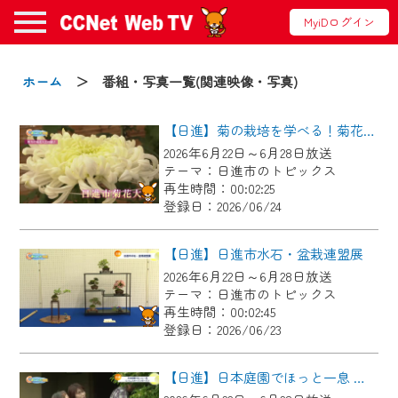
MyiDログイン
お知らせ
ホーム
＞ 番組・写真一覧(関連映像・写真)
【日進】菊の栽培を学べる！菊花大会に向けた菊づくり講習会
2024/09/02
2026年6月22日～6月28日放送
動画配信サービス『CCNet Web TV』は2024
テーマ：日進市のトピックス
年9月24日からリニューアルします！
再生時間：00:02:25
登録日：2026/06/24
【変更点】
◆デザイン変更により、お住まいの地域
【日進】日進市水石・盆栽連盟展
の動画コンテンツが一目瞭然。
2026年6月22日～6月28日放送
テーマ：日進市のトピックス
◆当社アプリやＰＣブラウザから、いつ
再生時間：00:02:45
でも・どこでも・外出先でも！
登録日：2026/06/23
CCNetサービスエリア20市町の地域情報
番組をご視聴いただけます！
【日進】日本庭園でほっと一息 にっしんオープンガーデン