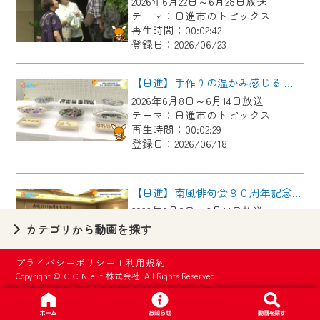
2026年6月22日～6月28日放送
【ご注意】
テーマ：日進市のトピックス
2024年9月24日からはご加入者様へのサー
再生時間：00:02:42
登録日：2026/06/23
ビス向上のため、
『CCNet Web TV』を利用いただくには、
【日進】手作りの温かみ感じる 第４３回日進市手工芸連盟展
一部コンテンツを除き、
2026年6月8日～6月14日放送
CCNetサービスへの加入と『CCNetマイ
テーマ：日進市のトピックス
ページ※』へのログインが必要となりま
再生時間：00:02:29
す。
登録日：2026/06/18
何卒、ご理解ご了承の程よろしくお願い
いたします。
【日進】南風俳句会８０周年記念大会
2026年6月8日～6月14日放送
※マイページへのログインには、MyIDが必
テーマ：日進市のトピックス
カテゴリから動画を探す
要となります。
再生時間：00:02:42
※MyIDとは、CCNet Web TVを含むCCNetの
登録日：2026/06/18
プライバシーポリシー
|
利用規約
各種サービスをご利用頂くためのIDです。
Copyright © ＣＣＮｅｔ株式会社. All Rights Reserved.
IDはお客様が使っているメールアドレス
【日進】元中日ドラゴンズ山本昌広さんが教える野球教室
で設定できます。
2026年6月1日～6月7日放送