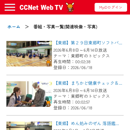
MyiDログイン
お知らせ
ホーム
＞ 番組・写真一覧(関連映像・写真)
【東郷】第２９回東郷町ソフトバレーボール大会
2024/09/02
2026年6月8日～6月14日放送
動画配信サービス『CCNet Web TV』は2024
テーマ：東郷町のトピックス
年9月24日からリニューアルします！
再生時間：00:02:38
登録日：2026/06/18
【変更点】
◆デザイン変更により、お住まいの地域
【東郷】まちかど健康チェック＆東郷ふれあい朝市
の動画コンテンツが一目瞭然。
2026年6月8日～6月14日放送
テーマ：東郷町のトピックス
◆当社アプリやＰＣブラウザから、いつ
再生時間：00:02:57
でも・どこでも・外出先でも！
登録日：2026/06/18
CCNetサービスエリア20市町の地域情報
番組をご視聴いただけます！
【東郷】めん処みのぜん 落語鑑賞会