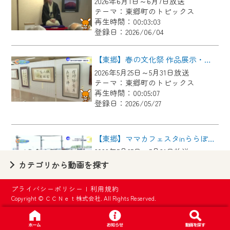
2026年6月1日～6月7日放送
【ご注意】
テーマ：東郷町のトピックス
2024年9月24日からはご加入者様へのサー
再生時間：00:03:03
登録日：2026/06/04
ビス向上のため、
『CCNet Web TV』を利用いただくには、
【東郷】春の文化祭 作品展示・芸能大会
一部コンテンツを除き、
2026年5月25日～5月31日放送
CCNetサービスへの加入と『CCNetマイ
テーマ：東郷町のトピックス
ページ※』へのログインが必要となりま
再生時間：00:05:07
す。
登録日：2026/05/27
何卒、ご理解ご了承の程よろしくお願い
いたします。
【東郷】ママカフェスタinららぽーと愛知東郷
2026年5月25日～5月31日放送
※マイページへのログインには、MyIDが必
テーマ：東郷町のトピックス
カテゴリから動画を探す
要となります。
再生時間：00:02:44
※MyIDとは、CCNet Web TVを含むCCNetの
登録日：2026/05/27
プライバシーポリシー
|
利用規約
各種サービスをご利用頂くためのIDです。
Copyright © ＣＣＮｅｔ株式会社. All Rights Reserved.
IDはお客様が使っているメールアドレス
【東郷】名古屋城「諸輪の松」里帰り
で設定できます。
2026年5月18日～5月24日放送