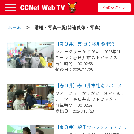
MyiDログイン
お知らせ
ホーム
＞ 番組・写真一覧(関連映像・写真)
【春日井】第10回 勝川藝術祭
2024/09/02
ウィークリーかすがい 2025年11月15日～11月21日放送
動画配信サービス『CCNet Web TV』は2024
テーマ：春日井市のトピックス
年9月24日からリニューアルします！
再生時間：00:02:58
登録日：2025/11/25
【変更点】
◆デザイン変更により、お住まいの地域
【春日井】春日井市社協サポーター「ぼらら隊」結成式
の動画コンテンツが一目瞭然。
ウィークリーかすがい 2024年9月28日～10月4日放送
テーマ：春日井市のトピックス
◆当社アプリやＰＣブラウザから、いつ
再生時間：00:02:59
でも・どこでも・外出先でも！
登録日：2024/10/23
CCNetサービスエリア20市町の地域情報
番組をご視聴いただけます！
【春日井】親子でボランティアチャレンジ