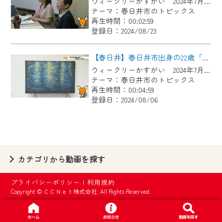
ウィークリーかすがい 2024年7月27日～8月2日放送
【ご注意】
テーマ：春日井市のトピックス
2024年9月24日からはご加入者様へのサー
再生時間：00:02:59
登録日：2024/08/23
ビス向上のため、
『CCNet Web TV』を利用いただくには、
【春日井】春日井市出身の22歳「小原和紙」の職人に
一部コンテンツを除き、
ウィークリーかすがい 2024年7月6日～7月12日放送
CCNetサービスへの加入と『CCNetマイ
テーマ：春日井市のトピックス
ページ※』へのログインが必要となりま
再生時間：00:04:59
す。
登録日：2024/08/06
何卒、ご理解ご了承の程よろしくお願い
いたします。
※マイページへのログインには、MyIDが必
カテゴリから動画を探す
要となります。
※MyIDとは、CCNet Web TVを含むCCNetの
プライバシーポリシー
|
利用規約
各種サービスをご利用頂くためのIDです。
Copyright © ＣＣＮｅｔ株式会社. All Rights Reserved.
IDはお客様が使っているメールアドレス
で設定できます。