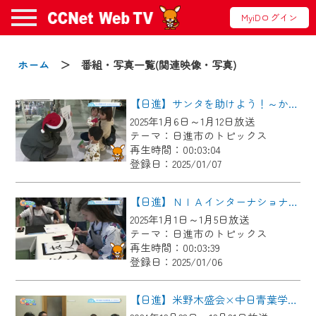
MyiDログイン
お知らせ
ホーム
＞ 番組・写真一覧(関連映像・写真)
【日進】サンタを助けよう！～かくれたバリアフリー～
2024/09/02
2025年1月6日～1月12日放送
動画配信サービス『CCNet Web TV』は2024
テーマ：日進市のトピックス
年9月24日からリニューアルします！
再生時間：00:03:04
登録日：2025/01/07
【変更点】
◆デザイン変更により、お住まいの地域
【日進】ＮＩＡインターナショナルデイ２０２４
の動画コンテンツが一目瞭然。
2025年1月1日～1月5日放送
テーマ：日進市のトピックス
◆当社アプリやＰＣブラウザから、いつ
再生時間：00:03:39
でも・どこでも・外出先でも！
登録日：2025/01/06
CCNetサービスエリア20市町の地域情報
番組をご視聴いただけます！
【日進】米野木盛会×中日青葉学園 フードドライブ