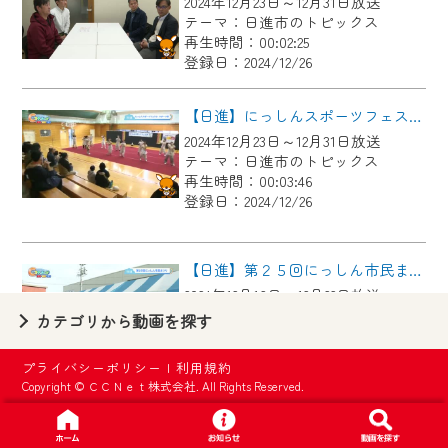
2024年12月23日～12月31日放送
【ご注意】
テーマ：日進市のトピックス
2024年9月24日からはご加入者様へのサー
再生時間：00:02:25
登録日：2024/12/26
ビス向上のため、
『CCNet Web TV』を利用いただくには、
【日進】にっしんスポーツフェスタスポーツ祭
一部コンテンツを除き、
2024年12月23日～12月31日放送
CCNetサービスへの加入と『CCNetマイ
テーマ：日進市のトピックス
ページ※』へのログインが必要となりま
再生時間：00:03:46
す。
登録日：2024/12/26
何卒、ご理解ご了承の程よろしくお願い
いたします。
【日進】第２５回にっしん市民まつり
2024年12月16日～12月22日放送
※マイページへのログインには、MyIDが必
テーマ：日進市のトピックス
カテゴリから動画を探す
要となります。
再生時間：00:05:19
※MyIDとは、CCNet Web TVを含むCCNetの
登録日：2024/12/17
プライバシーポリシー
|
利用規約
各種サービスをご利用頂くためのIDです。
Copyright © ＣＣＮｅｔ株式会社. All Rights Reserved.
IDはお客様が使っているメールアドレス
【日進】Bluemoon Cottage 秋のオープンガーデン
で設定できます。
2024年12月16日～12月22日放送