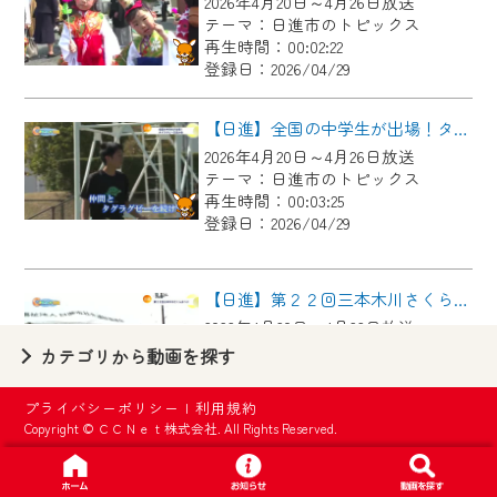
2026年4月20日～4月26日放送
【ご注意】
テーマ：日進市のトピックス
2024年9月24日からはご加入者様へのサー
再生時間：00:02:22
登録日：2026/04/29
ビス向上のため、
『CCNet Web TV』を利用いただくには、
【日進】全国の中学生が出場！タグラグビー交流大会
一部コンテンツを除き、
2026年4月20日～4月26日放送
CCNetサービスへの加入と『CCNetマイ
テーマ：日進市のトピックス
ページ※』へのログインが必要となりま
再生時間：00:03:25
す。
登録日：2026/04/29
何卒、ご理解ご了承の程よろしくお願い
いたします。
【日進】第２２回三本木川さくらまつり
2026年4月20日～4月26日放送
※マイページへのログインには、MyIDが必
テーマ：日進市のトピックス
カテゴリから動画を探す
要となります。
再生時間：00:02:10
※MyIDとは、CCNet Web TVを含むCCNetの
登録日：2026/04/29
プライバシーポリシー
|
利用規約
各種サービスをご利用頂くためのIDです。
Copyright © ＣＣＮｅｔ株式会社. All Rights Reserved.
IDはお客様が使っているメールアドレス
【日進】キャスターがリポート！第３９回岩崎城春まつり
で設定できます。
2026年4月27日～5月3日放送