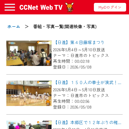
MyiDログイン
お知らせ
ホーム
＞ 番組・写真一覧(関連映像・写真)
【日進】第４回藤塚まつり
2024/09/02
2026年5月4日～5月10日放送
動画配信サービス『CCNet Web TV』は2024
テーマ：日進市のトピックス
年9月24日からリニューアルします！
再生時間：00:02:18
登録日：2026/05/08
【変更点】
◆デザイン変更により、お住まいの地域
【日進】１５０人の拳士が演武！少林寺拳法演武大会
の動画コンテンツが一目瞭然。
2026年5月4日～5月10日放送
テーマ：日進市のトピックス
◆当社アプリやＰＣブラウザから、いつ
再生時間：00:02:56
でも・どこでも・外出先でも！
登録日：2026/05/08
CCNetサービスエリア20市町の地域情報
番組をご視聴いただけます！
【日進】本郷区で１２年ぶりの稚児行列が開催！