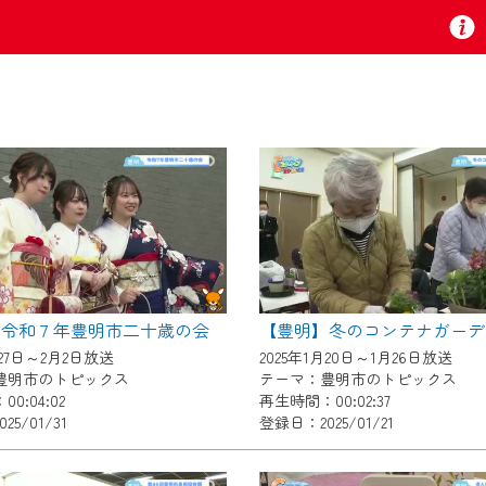
お知らせ
 TV』は2024年9月24日からリニューアルします！
】令和７年豊明市二十歳の会
【豊明】冬のコンテナガーデ
いの地域の動画コンテンツが一目瞭然。
月27日～2月2日放送
2025年1月20日～1月26日放送
ら、いつでも・どこでも・外出先でも！
豊明市のトピックス
テーマ：豊明市のトピックス
の地域情報番組をご視聴いただけます！
0:04:02
再生時間：00:02:37
5/01/31
登録日：2025/01/21
者様へのサービス向上のため、