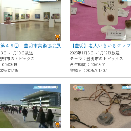
いただくには、一部コンテンツを除き、
CNetマイページ※』へのログインが必要となります。
くお願いいたします。
yIDが必要となります。
Vを含むCCNetの各種サービスをご利用頂くためのIDです。
】第４６回 豊明市美術協会展
【豊明】老人いきいきクラブ
アドレスで設定できます。
月13日～1月19日放送
2025年1月6日～1月12日放送
ーメールアドレスでも作成可能です）
豊明市のトピックス
テーマ：豊明市のトピックス
0:03:19
再生時間：00:05:01
Dの新規登録は
こちら
から
5/01/15
登録日：2025/01/07
は引き続きご視聴いただけます。
ルにともないメンテナンス作業を予定しています。
の画面が「メンテナンス中」になり、ご利用いただけません。