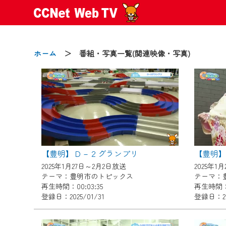
ホーム
＞ 番組・写真一覧(関連映像・写真)
2024/09/02
動画配信サービス『CCNet Web
【変更点】
【豊明】Ｄ－２グランプリ
【豊明
◆デザイン変更により、お住ま
2025年1月27日～2月2日放送
2025年1
◆当社アプリやＰＣブラウザか
テーマ：豊明市のトピックス
テーマ：
CCNetサービスエリア20市町
再生時間：00:03:35
再生時間：0
登録日：2025/01/31
登録日：202
【ご注意】
2024年9月24日からはご加入