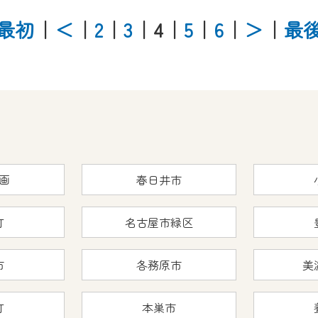
最初
｜
＜
｜
2
｜
3
｜4
｜
5
｜
6
｜
＞
｜
最
画
春日井市
町
名古屋市緑区
市
各務原市
美
町
本巣市