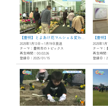
『CCNet Web TV』を利用
CCNetサービスへの加入と『C
何卒、ご理解ご了承の程よろし
※マイページへのログインには、M
※MyIDとは、CCNet Web T
【豊明
【豊明】とよあけ花マルシェ＆変わり菊まつり
IDはお客様が使っているメール
2025年1月13日～1月19日放送
2025年1
（GmailやYahooなどのフリ
テーマ：豊明市のトピックス
テーマ：
再生時間：00:02:26
再生時間：0
※マイページへのログイン・MyI
登録日：2025/01/15
登録日：202
※CCNetアプリをご利用中の方
＜メンテナンス情報＞
CCNetWebTVのリニューア
日時 9/24 9:30～16:30
作業の間は、CCNetWebTV