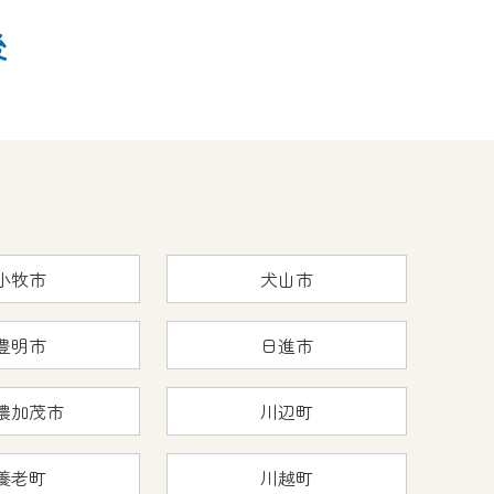
後
小牧市
犬山市
豊明市
日進市
濃加茂市
川辺町
養老町
川越町