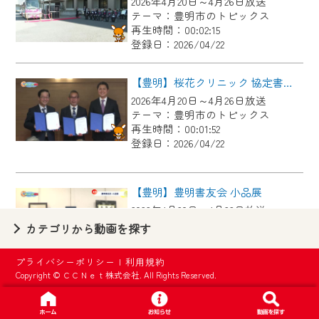
2026年4月20日～4月26日放送
【ご注意】
テーマ：豊明市のトピックス
2024年9月24日からはご加入者様へのサー
再生時間：00:02:15
登録日：2026/04/22
ビス向上のため、
『CCNet Web TV』を利用いただくには、
【豊明】桜花クリニック 協定書調印式
一部コンテンツを除き、
2026年4月20日～4月26日放送
CCNetサービスへの加入と『CCNetマイ
テーマ：豊明市のトピックス
ページ※』へのログインが必要となりま
再生時間：00:01:52
す。
登録日：2026/04/22
何卒、ご理解ご了承の程よろしくお願い
いたします。
【豊明】豊明書友会 小品展
2026年4月20日～4月26日放送
※マイページへのログインには、MyIDが必
テーマ：豊明市のトピックス
カテゴリから動画を探す
要となります。
再生時間：00:03:46
※MyIDとは、CCNet Web TVを含むCCNetの
登録日：2026/04/22
プライバシーポリシー
|
利用規約
各種サービスをご利用頂くためのIDです。
Copyright © ＣＣＮｅｔ株式会社. All Rights Reserved.
IDはお客様が使っているメールアドレス
【豊明】令和７年度尾三消防本部ＮＢＣ災害対応訓練
で設定できます。
2026年4月13日～4月19日放送