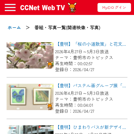
MyiDログイン
お知らせ
ホーム
＞ 番組・写真一覧(関連映像・写真)
【豊明】「桜の小道散策」と花文化講座
2024/09/02
2026年4月27日～5月3日放送
動画配信サービス『CCNet Web TV』は2024
テーマ：豊明市のトピックス
年9月24日からリニューアルします！
再生時間：00:02:57
登録日：2026/04/27
【変更点】
◆デザイン変更により、お住まいの地域
【豊明】パステル画グループ展「パステルアート樹」
の動画コンテンツが一目瞭然。
2026年4月27日～5月3日放送
テーマ：豊明市のトピックス
◆当社アプリやＰＣブラウザから、いつ
再生時間：00:04:01
でも・どこでも・外出先でも！
登録日：2026/04/27
CCNetサービスエリア20市町の地域情報
番組をご視聴いただけます！
【豊明】ひまわりバスが新デザインで出発