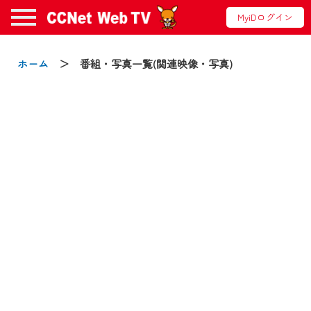
MyiDログイン
お知らせ
ホーム
＞ 番組・写真一覧(関連映像・写真)
2024/09/02
動画配信サービス『CCNet Web TV』は2024
年9月24日からリニューアルします！
【変更点】
◆デザイン変更により、お住まいの地域
の動画コンテンツが一目瞭然。
◆当社アプリやＰＣブラウザから、いつ
でも・どこでも・外出先でも！
CCNetサービスエリア20市町の地域情報
番組をご視聴いただけます！