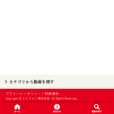
【ご注意】
2024年9月24日からはご加入者様へのサー
ビス向上のため、
『CCNet Web TV』を利用いただくには、
一部コンテンツを除き、
CCNetサービスへの加入と『CCNetマイ
ページ※』へのログインが必要となりま
す。
何卒、ご理解ご了承の程よろしくお願い
いたします。
※マイページへのログインには、MyIDが必
カテゴリから動画を探す
要となります。
※MyIDとは、CCNet Web TVを含むCCNetの
プライバシーポリシー
|
利用規約
各種サービスをご利用頂くためのIDです。
Copyright © ＣＣＮｅｔ株式会社. All Rights Reserved.
IDはお客様が使っているメールアドレス
で設定できます。