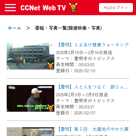
MyiDログイン
お知らせ
ホーム
＞ 番組・写真一覧(関連映像・写真)
【豊明】とよあけ健康ウォーキング
2024/09/02
2025年2月10日～2月16日放送
動画配信サービス『CCNet Web TV』は2024
テーマ：豊明市のトピックス
年9月24日からリニューアルします！
再生時間：00:03:53
登録日：2025/02/10
【変更点】
◆デザイン変更により、お住まいの地域
【豊明】人と人をつなぐ 創Ｓｅｅｄｓ
の動画コンテンツが一目瞭然。
2025年2月3日～2月9日放送
テーマ：豊明市のトピックス
◆当社アプリやＰＣブラウザから、いつ
再生時間：00:03:21
でも・どこでも・外出先でも！
登録日：2025/02/07
CCNetサービスエリア20市町の地域情報
番組をご視聴いただけます！
【豊明】第５回 大蔵池のやかた展