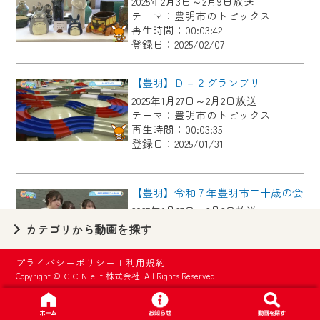
2025年2月3日～2月9日放送
【ご注意】
テーマ：豊明市のトピックス
2024年9月24日からはご加入者様へのサー
再生時間：00:03:42
登録日：2025/02/07
ビス向上のため、
『CCNet Web TV』を利用いただくには、
【豊明】Ｄ－２グランプリ
一部コンテンツを除き、
2025年1月27日～2月2日放送
CCNetサービスへの加入と『CCNetマイ
テーマ：豊明市のトピックス
ページ※』へのログインが必要となりま
再生時間：00:03:35
す。
登録日：2025/01/31
何卒、ご理解ご了承の程よろしくお願い
いたします。
【豊明】令和７年豊明市二十歳の会
2025年1月27日～2月2日放送
※マイページへのログインには、MyIDが必
テーマ：豊明市のトピックス
カテゴリから動画を探す
要となります。
再生時間：00:04:02
※MyIDとは、CCNet Web TVを含むCCNetの
登録日：2025/01/31
プライバシーポリシー
|
利用規約
各種サービスをご利用頂くためのIDです。
Copyright © ＣＣＮｅｔ株式会社. All Rights Reserved.
IDはお客様が使っているメールアドレス
【豊明】冬のコンテナガーデン講習会
で設定できます。
2025年1月20日～1月26日放送