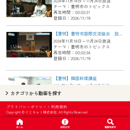
2024年11月18日～11月24日放送
【ご注意】
テーマ：豊明市のトピックス
2024年9月24日からはご加入者様へのサー
再生時間：00:02:31
登録日：2024/11/19
ビス向上のため、
『CCNet Web TV』を利用いただくには、
【豊明】豊明市国際交流協会 設立３０周年記念事業
一部コンテンツを除き、
2024年11月18日～11月24日放送
CCNetサービスへの加入と『CCNetマイ
テーマ：豊明市のトピックス
ページ※』へのログインが必要となりま
再生時間：00:02:34
す。
登録日：2024/11/19
何卒、ご理解ご了承の程よろしくお願い
いたします。
【豊明】韓国料理講座
2024年11月11日～11月17日放送
※マイページへのログインには、MyIDが必
テーマ：豊明市のトピックス
カテゴリから動画を探す
要となります。
再生時間：00:02:04
※MyIDとは、CCNet Web TVを含むCCNetの
登録日：2024/11/11
プライバシーポリシー
|
利用規約
各種サービスをご利用頂くためのIDです。
Copyright © ＣＣＮｅｔ株式会社. All Rights Reserved.
IDはお客様が使っているメールアドレス
【豊明】西沓掛区町内対抗綱引き大会
で設定できます。
2024年11月11日～11月17日放送