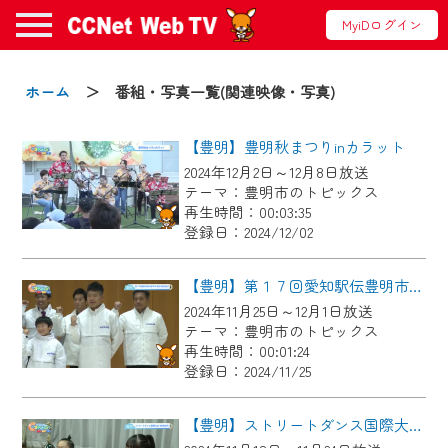
MyiDログイン
お知らせ
ホーム
＞ 番組・写真一覧(関連映像・写真)
【豊明】豊明秋まつりinカラット
2024/09/02
2024年12月2日～12月8日放送
動画配信サービス『CCNet Web TV』は2024
テーマ：豊明市のトピックス
年9月24日からリニューアルします！
再生時間：00:03:35
登録日：2024/12/02
【変更点】
◆デザイン変更により、お住まいの地域
【豊明】第１７回愛知駅伝豊明市選手団結団式
の動画コンテンツが一目瞭然。
2024年11月25日～12月1日放送
テーマ：豊明市のトピックス
◆当社アプリやＰＣブラウザから、いつ
再生時間：00:01:24
でも・どこでも・外出先でも！
登録日：2024/11/25
CCNetサービスエリア20市町の地域情報
番組をご視聴いただけます！
【豊明】ストリートダンス国際大会 表敬訪問