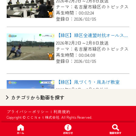
2026年2月2日～2月8日放送
【ご注意】
テーマ：名古屋市緑区のトピックス
2024年9月24日からはご加入者様へのサー
再生時間：00:02:24
登録日：2026/02/05
ビス向上のため、
『CCNet Web TV』を利用いただくには、
【緑区】緑区全連盟対抗オールスターソフトボール大会
一部コンテンツを除き、
2026年2月2日～2月8日放送
CCNetサービスへの加入と『CCNetマイ
テーマ：名古屋市緑区のトピックス
ページ※』へのログインが必要となりま
再生時間：00:04:08
す。
登録日：2026/02/05
何卒、ご理解ご了承の程よろしくお願い
いたします。
【緑区】凧づくり・凧あげ教室
2026年2月2日～2月8日放送
※マイページへのログインには、MyIDが必
テーマ：名古屋市緑区のトピックス
カテゴリから動画を探す
要となります。
再生時間：00:02:55
※MyIDとは、CCNet Web TVを含むCCNetの
登録日：2026/02/05
プライバシーポリシー
|
利用規約
各種サービスをご利用頂くためのIDです。
Copyright © ＣＣＮｅｔ株式会社. All Rights Reserved.
IDはお客様が使っているメールアドレス
【緑区】有松天満社で伝統の左義長
で設定できます。
2026年2月2日～2月8日放送