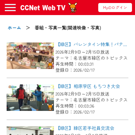
MyiDログイン
お知らせ
ホーム
＞ 番組・写真一覧(関連映像・写真)
【緑区】バレンタイン特集！パティスリールルット
2024/09/02
2026年2月9日～2月15日放送
動画配信サービス『CCNet Web TV』は2024
テーマ：名古屋市緑区のトピックス
年9月24日からリニューアルします！
再生時間：00:03:31
登録日：2026/02/17
【変更点】
◆デザイン変更により、お住まいの地域
【緑区】相原学区 もちつき大会
の動画コンテンツが一目瞭然。
2026年2月9日～2月15日放送
テーマ：名古屋市緑区のトピックス
◆当社アプリやＰＣブラウザから、いつ
再生時間：00:03:36
でも・どこでも・外出先でも！
登録日：2026/02/17
CCNetサービスエリア20市町の地域情報
番組をご視聴いただけます！
【緑区】緑区若手社員交流会